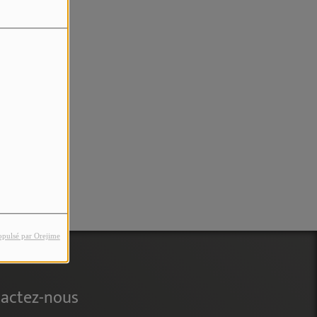
rreur.
opulsé par Orejime
actez-nous