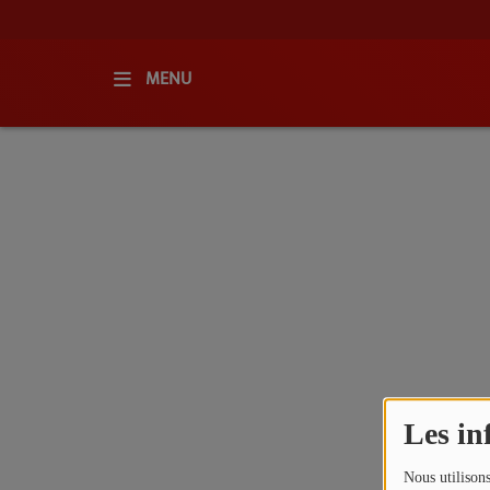
MENU
ACCUEIL
RADIO
QUI SOMMES-NOUS ?
L'ÉQUIPE
GRILLE DES PROGRAMMES
C'ÉTAIT QUOI CE TITRE ?
Les in
MÉDIAS
Nous utilisons