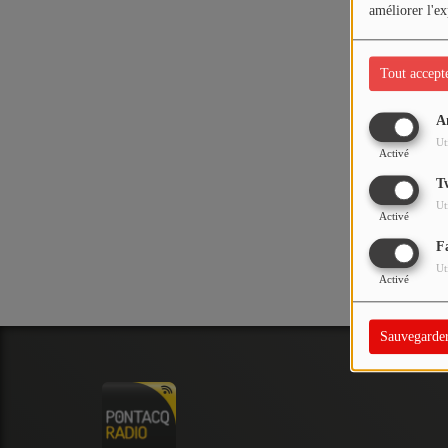
PODCASTS - SAISON 2026/2027
améliorer l'ex
NOS PROGRAMMES COURTS
Tout accept
ARCHIVES - SAISONS PASSÉES
VOS ÉMISSIONS EN IMAGES
A
Oups,
Ut
PHOTOS
Activé
T
Ut
ANNONCEURS & ESPACE PRO
Activé
F
VOTRE PUBLICITÉ SUR PONTACQ RADIO
Ut
Activé
LOCATION DE STUDIOS
Sauvegarde
ÉDUCATION AUX MÉDIAS ET À
L'INFORMATION
EN QUOI ÇA CONSISTE ?
ÉCOUTEZ LES PRODUCTIONS