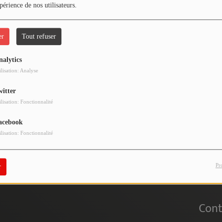
périence de nos utilisateurs.
er
Tout refuser
nalytics
 vous avez rencontré une e
ilisation: Analyse
witter
Il semble que la page que vous recherchez n’existe plus.
ilisation: Fonctionnalité
acebook
ilisation: Fonctionnalité
Pr
r
Cont