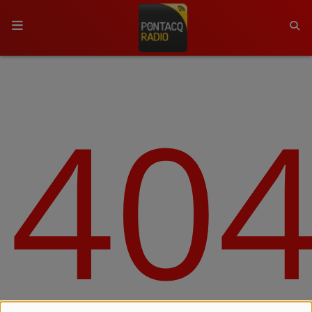
ACCUEIL
40
RADIO
QUI SOMMES-NOUS ?
L'ÉQUIPE
GRILLE DES PROGRAMMES
C'ÉTAIT QUOI CE TITRE ?
MÉDIAS
PODCASTS - SAISON 2026/2027