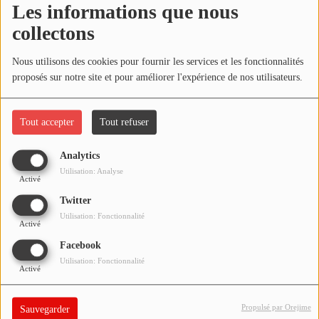
Les informations que nous
NOS PROGRAMMES COURTS
collectons
ARCHIVES - SAISONS PASSÉES
Oups, vous avez
VOS ÉMISSIONS EN IMAGES
Nous utilisons des cookies pour fournir les services et les fonctionnalités
rencontré une erreur.
proposés sur notre site et pour améliorer l'expérience de nos utilisateurs.
PHOTOS
Il semble que la page que vous recherchez n’existe plus.
Tout accepter
Tout refuser
ANNONCEURS & ESPACE PRO
Analytics
VOTRE PUBLICITÉ SUR PONTACQ RADIO
Utilisation: Analyse
Activé
LOCATION DE STUDIOS
Twitter
Utilisation: Fonctionnalité
Activé
ÉDUCATION AUX MÉDIAS ET À
Facebook
L'INFORMATION
Utilisation: Fonctionnalité
EN QUOI ÇA CONSISTE ?
Activé
ÉCOUTEZ LES PRODUCTIONS
Propulsé par Orejime
Sauvegarder