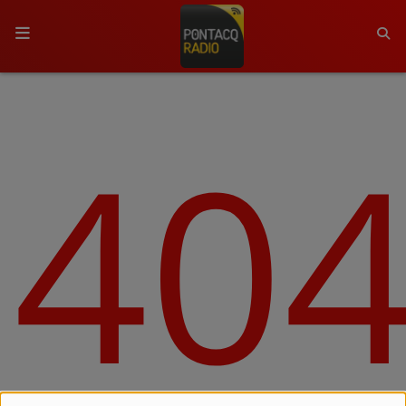
ACCUEIL
40
RADIO
QUI SOMMES-NOUS ?
L'ÉQUIPE
GRILLE DES PROGRAMMES
C'ÉTAIT QUOI CE TITRE ?
MÉDIAS
PODCASTS - SAISON 2026/2027