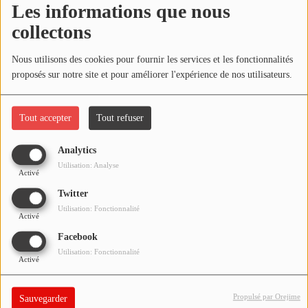
Les informations que nous
NOS PROGRAMMES COURTS
collectons
ARCHIVES - SAISONS PASSÉES
Oups, vous avez
VOS ÉMISSIONS EN IMAGES
Nous utilisons des cookies pour fournir les services et les fonctionnalités
rencontré une erreur.
proposés sur notre site et pour améliorer l'expérience de nos utilisateurs.
PHOTOS
Il semble que la page que vous recherchez n’existe plus.
Tout accepter
Tout refuser
ANNONCEURS & ESPACE PRO
Analytics
VOTRE PUBLICITÉ SUR PONTACQ RADIO
Utilisation: Analyse
Activé
LOCATION DE STUDIOS
Twitter
Utilisation: Fonctionnalité
Activé
ÉDUCATION AUX MÉDIAS ET À
Facebook
L'INFORMATION
Utilisation: Fonctionnalité
EN QUOI ÇA CONSISTE ?
Activé
ÉCOUTEZ LES PRODUCTIONS
Propulsé par Orejime
Sauvegarder