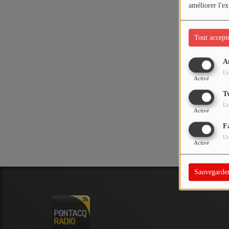
PODCASTS - SAISON 2026/2027
améliorer l'ex
NOS PROGRAMMES COURTS
Tout accept
ARCHIVES - SAISONS PASSÉES
VOS ÉMISSIONS EN IMAGES
A
Oups,
Ut
PHOTOS
Activé
T
Ut
ANNONCEURS & ESPACE PRO
Activé
F
VOTRE PUBLICITÉ SUR PONTACQ RADIO
Ut
Activé
LOCATION DE STUDIOS
Sauvegarde
ÉDUCATION AUX MÉDIAS ET À
L'INFORMATION
EN QUOI ÇA CONSISTE ?
ÉCOUTEZ LES PRODUCTIONS