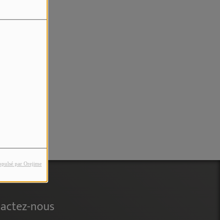
rreur.
opulsé par Orejime
actez-nous