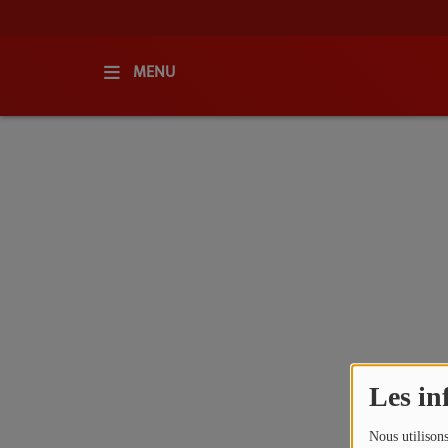
MENU
ACCUEIL
RADIO
QUI SOMMES-NOUS ?
L'ÉQUIPE
GRILLE DES PROGRAMMES
C'ÉTAIT QUOI CE TITRE ?
Les in
MÉDIAS
Nous utilisons