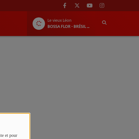
Le vieux Léon
BOSSA FLOR - BRÉSIL EN BÉARN : DU 1ER AU 8 AOÛT 2026 !
ite et pour