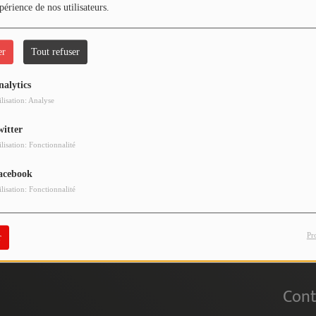
périence de nos utilisateurs.
er
Tout refuser
nalytics
 vous avez rencontré une e
ilisation: Analyse
witter
Il semble que la page que vous recherchez n’existe plus.
ilisation: Fonctionnalité
acebook
ilisation: Fonctionnalité
Pr
r
Cont