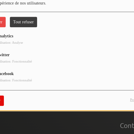
périence de nos utilisateurs.
er
Tout refuser
nalytics
 vous avez rencontré une e
ilisation: Analyse
witter
Il semble que la page que vous recherchez n’existe plus.
ilisation: Fonctionnalité
acebook
ilisation: Fonctionnalité
Pr
r
Cont