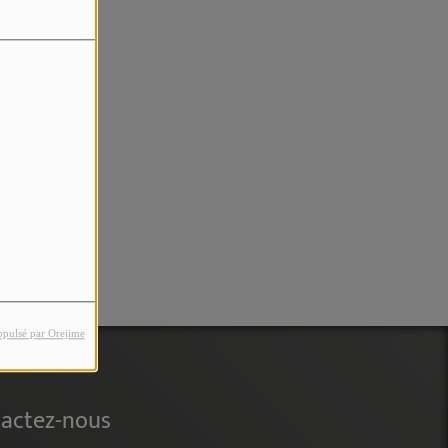
rreur.
opulsé par Orejime
actez-nous