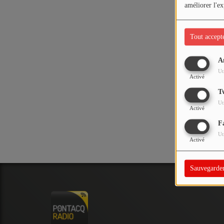
PODCASTS - SAISON 2026/2027
améliorer l'ex
NOS PROGRAMMES COURTS
Tout accept
ARCHIVES - SAISONS PASSÉES
VOS ÉMISSIONS EN IMAGES
A
Oups,
Ut
PHOTOS
Activé
T
Ut
ANNONCEURS & ESPACE PRO
Activé
F
VOTRE PUBLICITÉ SUR PONTACQ RADIO
Ut
Activé
LOCATION DE STUDIOS
Sauvegarde
ÉDUCATION AUX MÉDIAS ET À
L'INFORMATION
EN QUOI ÇA CONSISTE ?
ÉCOUTEZ LES PRODUCTIONS