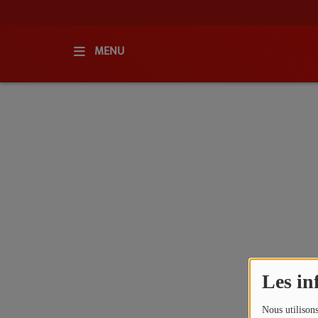
MENU
ACCUEIL
RADIO
QUI SOMMES-NOUS ?
L'ÉQUIPE
GRILLE DES PROGRAMMES
C'ÉTAIT QUOI CE TITRE ?
Les in
MÉDIAS
Nous utilisons