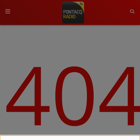
ACCUEIL
40
RADIO
QUI SOMMES-NOUS ?
L'ÉQUIPE
GRILLE DES PROGRAMMES
C'ÉTAIT QUOI CE TITRE ?
MÉDIAS
PODCASTS - SAISON 2026/2027