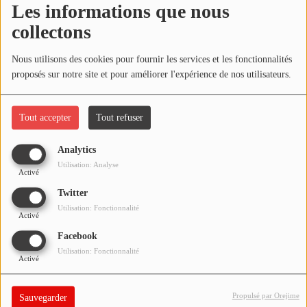
Les informations que nous
NOS PROGRAMMES COURTS
collectons
ARCHIVES - SAISONS PASSÉES
Oups, vous avez
VOS ÉMISSIONS EN IMAGES
Nous utilisons des cookies pour fournir les services et les fonctionnalités
rencontré une erreur.
proposés sur notre site et pour améliorer l'expérience de nos utilisateurs.
PHOTOS
Il semble que la page que vous recherchez n’existe plus.
Tout accepter
Tout refuser
ANNONCEURS & ESPACE PRO
Analytics
VOTRE PUBLICITÉ SUR PONTACQ RADIO
Utilisation: Analyse
Activé
LOCATION DE STUDIOS
Twitter
Utilisation: Fonctionnalité
Activé
ÉDUCATION AUX MÉDIAS ET À
Facebook
L'INFORMATION
Utilisation: Fonctionnalité
EN QUOI ÇA CONSISTE ?
Activé
ÉCOUTEZ LES PRODUCTIONS
Propulsé par Orejime
Sauvegarder