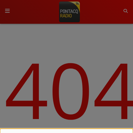
ACCUEIL
40
RADIO
QUI SOMMES-NOUS ?
L'ÉQUIPE
GRILLE DES PROGRAMMES
C'ÉTAIT QUOI CE TITRE ?
MÉDIAS
PODCASTS - SAISON 2026/2027