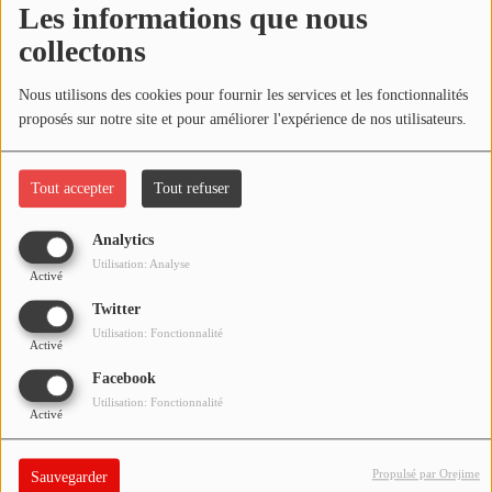
Les informations que nous
NOS PROGRAMMES COURTS
collectons
ARCHIVES - SAISONS PASSÉES
Oups, vous avez
VOS ÉMISSIONS EN IMAGES
Nous utilisons des cookies pour fournir les services et les fonctionnalités
rencontré une erreur.
proposés sur notre site et pour améliorer l'expérience de nos utilisateurs.
PHOTOS
Il semble que la page que vous recherchez n’existe plus.
Tout accepter
Tout refuser
ANNONCEURS & ESPACE PRO
Analytics
VOTRE PUBLICITÉ SUR PONTACQ RADIO
Utilisation: Analyse
Activé
LOCATION DE STUDIOS
Twitter
Utilisation: Fonctionnalité
Activé
ÉDUCATION AUX MÉDIAS ET À
Facebook
L'INFORMATION
Utilisation: Fonctionnalité
EN QUOI ÇA CONSISTE ?
Activé
ÉCOUTEZ LES PRODUCTIONS
Propulsé par Orejime
Sauvegarder