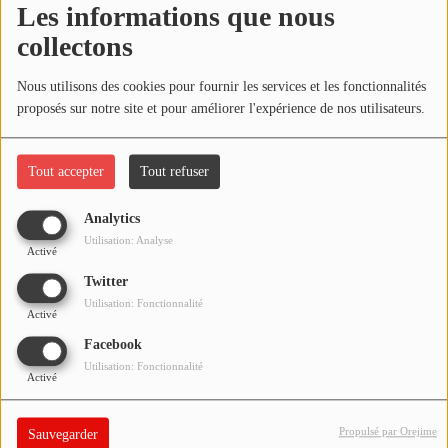
Les informations que nous
NOS PROGRAMMES COURTS
collectons
ARCHIVES - SAISONS PASSÉES
Oups, vous avez
VOS ÉMISSIONS EN IMAGES
Nous utilisons des cookies pour fournir les services et les fonctionnalités
rencontré une erreur.
proposés sur notre site et pour améliorer l'expérience de nos utilisateurs.
PHOTOS
Il semble que la page que vous recherchez n’existe plus.
Tout accepter
Tout refuser
ANNONCEURS & ESPACE PRO
Analytics
VOTRE PUBLICITÉ SUR PONTACQ RADIO
Utilisation: Analyse
Activé
LOCATION DE STUDIOS
Twitter
Utilisation: Fonctionnalité
Activé
ÉDUCATION AUX MÉDIAS ET À
Facebook
L'INFORMATION
Utilisation: Fonctionnalité
EN QUOI ÇA CONSISTE ?
Activé
ÉCOUTEZ LES PRODUCTIONS
Propulsé par Orejime
Sauvegarder