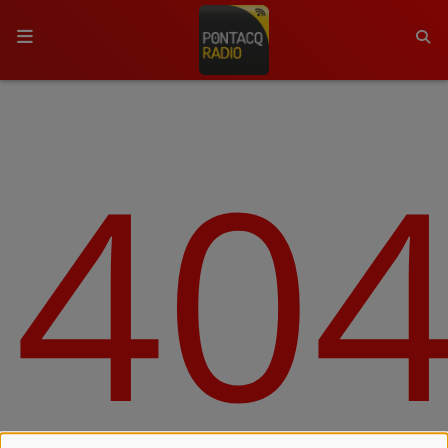
ACCUEIL
40
RADIO
QUI SOMMES-NOUS ?
L'ÉQUIPE
GRILLE DES PROGRAMMES
C'ÉTAIT QUOI CE TITRE ?
MÉDIAS
PODCASTS - SAISON 2026/2027