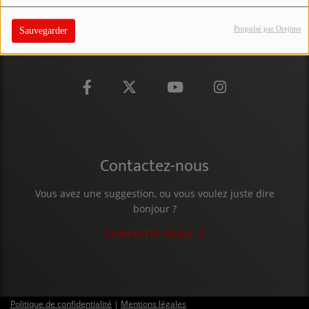
PARTICIPEZ
Propulsé par Orejime
Sauvegarder
JEUX CONCOURS
RECRUTEMENT
VENEZ DANS LE PUBLIC !
CRÉATIONS AUDIOVISUELLES
Contactez-nous
L'ŒIL DE L'OIE | PRÉSENTATION
Vous avez une suggestion, ou vous voulez juste dire
VIDÉOS | L’ŒIL DE L'OIE
bonjour ?
VIDÉOS | JEUX
CONTACTEZ-NOUS
PARTENAIRES
Politique de confidentialité
|
Mentions légales