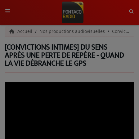
ACCUEIL
Accueil
Nos productions audiovisuelles
Convictions Intimes
[CONVICTIONS INTIMES] DU SENS
RADIO
APRÈS UNE PERTE DE REPÈRE - QUAND
LA VIE DÉBRANCHE LE GPS
QUI SOMMES-NOUS ?
L'ÉQUIPE
GRILLE DES PROGRAMMES
C'ÉTAIT QUOI CE TITRE ?
MÉDIAS
PODCASTS - SAISON 2026/2027