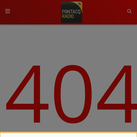
ACCUEIL
40
RADIO
QUI SOMMES-NOUS ?
L'ÉQUIPE
GRILLE DES PROGRAMMES
C'ÉTAIT QUOI CE TITRE ?
MÉDIAS
PODCASTS - SAISON 2026/2027