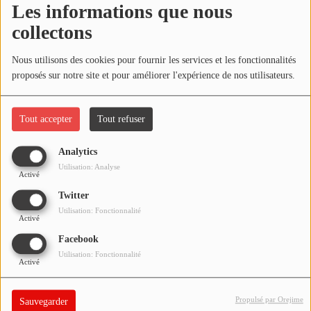
Les informations que nous
NOS PROGRAMMES COURTS
collectons
ARCHIVES - SAISONS PASSÉES
Oups, vous avez
VOS ÉMISSIONS EN IMAGES
Nous utilisons des cookies pour fournir les services et les fonctionnalités
rencontré une erreur.
proposés sur notre site et pour améliorer l'expérience de nos utilisateurs.
PHOTOS
Il semble que la page que vous recherchez n’existe plus.
Tout accepter
Tout refuser
ANNONCEURS & ESPACE PRO
Analytics
VOTRE PUBLICITÉ SUR PONTACQ RADIO
Utilisation: Analyse
Activé
LOCATION DE STUDIOS
Twitter
Utilisation: Fonctionnalité
Activé
ÉDUCATION AUX MÉDIAS ET À
Facebook
L'INFORMATION
Utilisation: Fonctionnalité
EN QUOI ÇA CONSISTE ?
Activé
ÉCOUTEZ LES PRODUCTIONS
Propulsé par Orejime
Sauvegarder