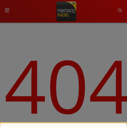
ACCUEIL
40
RADIO
QUI SOMMES-NOUS ?
L'ÉQUIPE
GRILLE DES PROGRAMMES
C'ÉTAIT QUOI CE TITRE ?
MÉDIAS
PODCASTS - SAISON 2026/2027