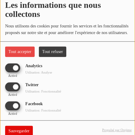
Les informations que nous
NOS PROGRAMMES COURTS
collectons
ARCHIVES - SAISONS PASSÉES
Oups, vous avez
VOS ÉMISSIONS EN IMAGES
Nous utilisons des cookies pour fournir les services et les fonctionnalités
rencontré une erreur.
proposés sur notre site et pour améliorer l'expérience de nos utilisateurs.
PHOTOS
Il semble que la page que vous recherchez n’existe plus.
Tout accepter
Tout refuser
ANNONCEURS & ESPACE PRO
Analytics
VOTRE PUBLICITÉ SUR PONTACQ RADIO
Utilisation: Analyse
Activé
LOCATION DE STUDIOS
Twitter
Utilisation: Fonctionnalité
Activé
ÉDUCATION AUX MÉDIAS ET À
Facebook
L'INFORMATION
Utilisation: Fonctionnalité
EN QUOI ÇA CONSISTE ?
Activé
ÉCOUTEZ LES PRODUCTIONS
Propulsé par Orejime
Sauvegarder