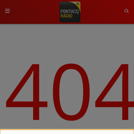
ACCUEIL
40
RADIO
QUI SOMMES-NOUS ?
L'ÉQUIPE
GRILLE DES PROGRAMMES
C'ÉTAIT QUOI CE TITRE ?
MÉDIAS
PODCASTS - SAISON 2026/2027