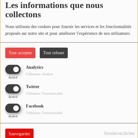
Les informations que nous
NOS PROGRAMMES COURTS
collectons
ARCHIVES - SAISONS PASSÉES
Oups, vous avez
VOS ÉMISSIONS EN IMAGES
Nous utilisons des cookies pour fournir les services et les fonctionnalités
rencontré une erreur.
proposés sur notre site et pour améliorer l'expérience de nos utilisateurs.
PHOTOS
Il semble que la page que vous recherchez n’existe plus.
Tout accepter
Tout refuser
ANNONCEURS & ESPACE PRO
Analytics
VOTRE PUBLICITÉ SUR PONTACQ RADIO
Utilisation: Analyse
Activé
LOCATION DE STUDIOS
Twitter
Utilisation: Fonctionnalité
Activé
ÉDUCATION AUX MÉDIAS ET À
Facebook
L'INFORMATION
Utilisation: Fonctionnalité
EN QUOI ÇA CONSISTE ?
Activé
ÉCOUTEZ LES PRODUCTIONS
Propulsé par Orejime
Sauvegarder