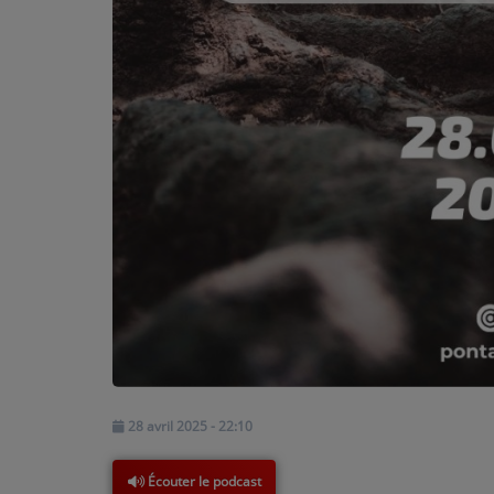
PARTICIPEZ
JEUX CONCOURS
RECRUTEMENT
VENEZ DANS LE PUBLIC !
CRÉATIONS AUDIOVISUELLES
L'ŒIL DE L'OIE | PRÉSENTATION
VIDÉOS | L’ŒIL DE L'OIE
VIDÉOS | JEUX
28 avril 2025 - 22:10
PARTENAIRES
Écouter le podcast