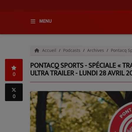
MENU
ACCUEIL
Accueil
Podcasts
Archives
Pontacq Sp
RADIO
PONTACQ SPORTS - SPÉCIALE « TRA
QUI SOMMES-NOUS ?
ULTRA TRAILER - LUNDI 28 AVRIL 2
0
L'ÉQUIPE
GRILLE DES PROGRAMMES
0
C'ÉTAIT QUOI CE TITRE ?
MÉDIAS