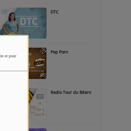
DTC
Pop Porn
ite et pour
Radio Tour du Béarn