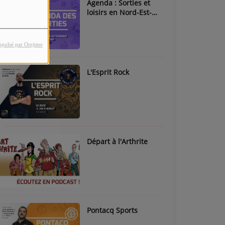
Agenda : Sorties et
loisirs en Nord-Est-
Béarn & Pays de Nay
opulsé par Orejime
L'Esprit Rock
Départ à l'Arthrite
Pontacq Sports