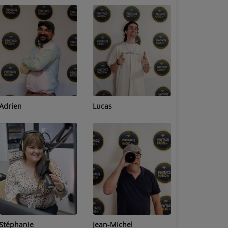
Adrien
Lucas
Bastien
Stéphanie
Jean-Michel
Céline