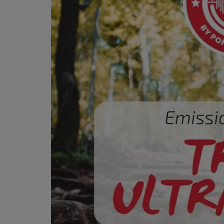
PODCASTS - SAISON 2026/2027
NOS PROGRAMMES COURTS
ARCHIVES - SAISONS PASSÉES
VOS ÉMISSIONS EN IMAGES
PHOTOS
ANNONCEURS & ESPACE PRO
VOTRE PUBLICITÉ SUR PONTACQ RADIO
LOCATION DE STUDIOS
ÉDUCATION AUX MÉDIAS ET À
L'INFORMATION
EN QUOI ÇA CONSISTE ?
ÉCOUTEZ LES PRODUCTIONS