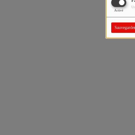
F
Ut
Activé
Sauvegarde