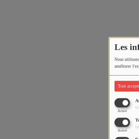
Les in
Nous utilisons
améliorer l'ex
Tout accept
A
Ut
Activé
T
Ut
Activé