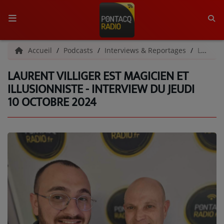
ACCUEIL
Accueil
Podcasts
Interviews & Reportages
Laurent Villiger est magicien et illusionniste - Interview du jeudi 10 octobre 2024
LAURENT VILLIGER EST MAGICIEN ET
RADIO
ILLUSIONNISTE - INTERVIEW DU JEUDI
10 OCTOBRE 2024
QUI SOMMES-NOUS ?
L'ÉQUIPE
GRILLE DES PROGRAMMES
C'ÉTAIT QUOI CE TITRE ?
MÉDIAS
PODCASTS - SAISON 2026/2027