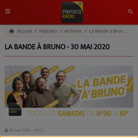
ACCUEIL
Accueil
Podcasts
Archives
La Bande à Bruno | Archives
LA BANDE À BRUNO - 30 MAI 2020
RADIO
QUI SOMMES-NOUS ?
L'ÉQUIPE
GRILLE DES PROGRAMMES
C'ÉTAIT QUOI CE TITRE ?
MÉDIAS
PODCASTS - SAISON 2026/2027
30 mai 2020 - 10:15