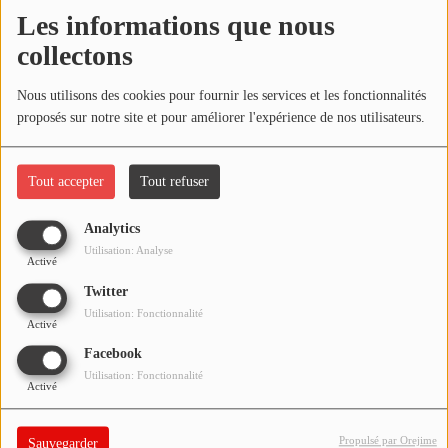
NOS PROGRAMMES COURTS
Les informations que nous
Écouter le podcast
collectons
ARCHIVES - SAISONS PASSÉES
VOS ÉMISSIONS EN IMAGES
Télécharger le podcast
Nous utilisons des cookies pour fournir les services et les fonctionnalités
proposés sur notre site et pour améliorer l'expérience de nos utilisateurs.
PHOTOS
Réécoutez l'émission LA BANDE À BRUNO du samedi 30 mai
2020 !
Tout accepter
Tout refuser
ANNONCEURS & ESPACE PRO
VOTRE PUBLICITÉ SUR PONTACQ RADIO
Analytics
Utilisation: Analyse
Activé
LOCATION DE STUDIOS
Twitter
Utilisation: Fonctionnalité
Activé
ÉDUCATION AUX MÉDIAS ET À
L'INFORMATION
Facebook
EN QUOI ÇA CONSISTE ?
Utilisation: Fonctionnalité
Activé
ÉCOUTEZ LES PRODUCTIONS
Propulsé par Orejime
Sauvegarder