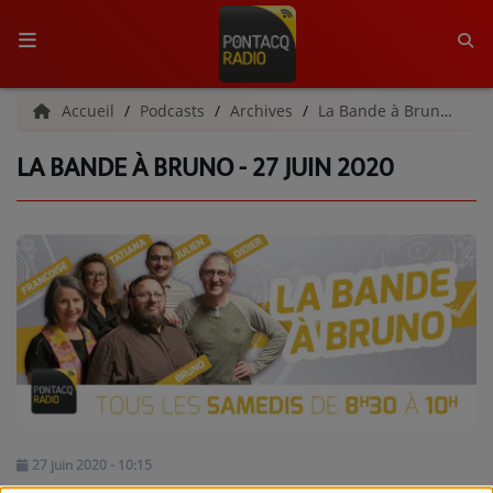
ACCUEIL
Accueil
Podcasts
Archives
La Bande à Bruno | Archives
LA BANDE À BRUNO - 27 JUIN 2020
RADIO
QUI SOMMES-NOUS ?
L'ÉQUIPE
GRILLE DES PROGRAMMES
C'ÉTAIT QUOI CE TITRE ?
MÉDIAS
PODCASTS - SAISON 2026/2027
27 juin 2020 - 10:15