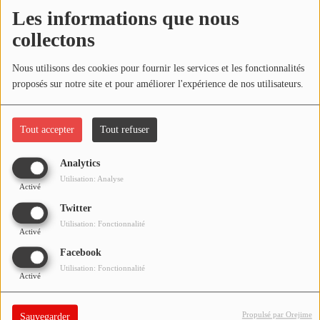
NOS PROGRAMMES COURTS
Les informations que nous
Écouter le podcast
collectons
ARCHIVES - SAISONS PASSÉES
VOS ÉMISSIONS EN IMAGES
Télécharger le podcast
Nous utilisons des cookies pour fournir les services et les fonctionnalités
proposés sur notre site et pour améliorer l'expérience de nos utilisateurs.
PHOTOS
Réécoutez l'émission LA BANDE À BRUNO du samedi 27 juin
2020 !
Tout accepter
Tout refuser
ANNONCEURS & ESPACE PRO
VOTRE PUBLICITÉ SUR PONTACQ RADIO
Analytics
Utilisation: Analyse
Activé
LOCATION DE STUDIOS
Twitter
Utilisation: Fonctionnalité
Activé
ÉDUCATION AUX MÉDIAS ET À
L'INFORMATION
Facebook
EN QUOI ÇA CONSISTE ?
Utilisation: Fonctionnalité
Activé
ÉCOUTEZ LES PRODUCTIONS
Propulsé par Orejime
Sauvegarder