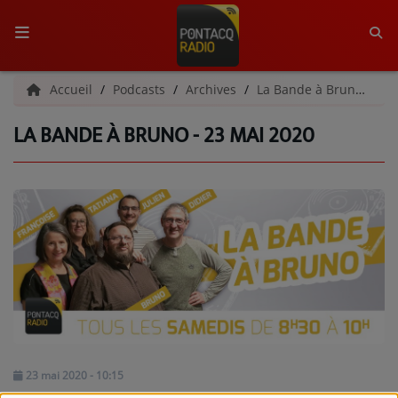
ACCUEIL
Accueil
Podcasts
Archives
La Bande à Bruno | Archives
LA BANDE À BRUNO - 23 MAI 2020
RADIO
QUI SOMMES-NOUS ?
L'ÉQUIPE
GRILLE DES PROGRAMMES
C'ÉTAIT QUOI CE TITRE ?
MÉDIAS
PODCASTS - SAISON 2026/2027
23 mai 2020 - 10:15