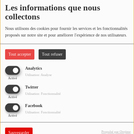
NOS PROGRAMMES COURTS
Les informations que nous
Écouter le podcast
collectons
ARCHIVES - SAISONS PASSÉES
VOS ÉMISSIONS EN IMAGES
Télécharger le podcast
Nous utilisons des cookies pour fournir les services et les fonctionnalités
proposés sur notre site et pour améliorer l'expérience de nos utilisateurs.
PHOTOS
Réécoutez l'émission LA BANDE À BRUNO du samedi 23 mai
2020 !
Tout accepter
Tout refuser
ANNONCEURS & ESPACE PRO
VOTRE PUBLICITÉ SUR PONTACQ RADIO
Analytics
Utilisation: Analyse
Activé
LOCATION DE STUDIOS
Twitter
Utilisation: Fonctionnalité
Activé
ÉDUCATION AUX MÉDIAS ET À
L'INFORMATION
Facebook
EN QUOI ÇA CONSISTE ?
Utilisation: Fonctionnalité
Activé
ÉCOUTEZ LES PRODUCTIONS
Propulsé par Orejime
Sauvegarder