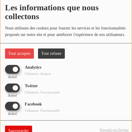
NOS PROGRAMMES COURTS
Les informations que nous
Écouter le podcast
collectons
ARCHIVES - SAISONS PASSÉES
VOS ÉMISSIONS EN IMAGES
Télécharger le podcast
Nous utilisons des cookies pour fournir les services et les fonctionnalités
proposés sur notre site et pour améliorer l'expérience de nos utilisateurs.
PHOTOS
Réécoutez l'émission LA BANDE À BRUNO du samedi 16 mai
2020 !
Tout accepter
Tout refuser
ANNONCEURS & ESPACE PRO
VOTRE PUBLICITÉ SUR PONTACQ RADIO
Analytics
Utilisation: Analyse
Activé
LOCATION DE STUDIOS
Twitter
Utilisation: Fonctionnalité
Activé
ÉDUCATION AUX MÉDIAS ET À
L'INFORMATION
Facebook
EN QUOI ÇA CONSISTE ?
Utilisation: Fonctionnalité
Activé
ÉCOUTEZ LES PRODUCTIONS
Propulsé par Orejime
Sauvegarder