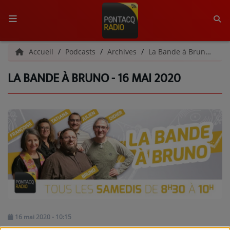
ACCUEIL
Accueil
Podcasts
Archives
La Bande à Bruno | Archives
LA BANDE À BRUNO - 16 MAI 2020
RADIO
QUI SOMMES-NOUS ?
L'ÉQUIPE
GRILLE DES PROGRAMMES
C'ÉTAIT QUOI CE TITRE ?
MÉDIAS
PODCASTS - SAISON 2026/2027
16 mai 2020 - 10:15