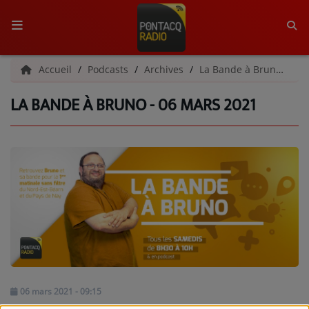
ACCUEIL
Accueil
Podcasts
Archives
La Bande à Bruno | Archives
LA BANDE À BRUNO - 06 MARS 2021
RADIO
QUI SOMMES-NOUS ?
L'ÉQUIPE
GRILLE DES PROGRAMMES
C'ÉTAIT QUOI CE TITRE ?
MÉDIAS
PODCASTS - SAISON 2026/2027
06 mars 2021 - 09:15