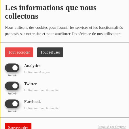
NOS PROGRAMMES COURTS
Les informations que nous
Écouter le podcast
collectons
ARCHIVES - SAISONS PASSÉES
VOS ÉMISSIONS EN IMAGES
Télécharger le podcast
Nous utilisons des cookies pour fournir les services et les fonctionnalités
proposés sur notre site et pour améliorer l'expérience de nos utilisateurs.
PHOTOS
Réécoutez l'émission LA BANDE À BRUNO du samedi 06 mars
2021 !
Tout accepter
Tout refuser
ANNONCEURS & ESPACE PRO
VOTRE PUBLICITÉ SUR PONTACQ RADIO
Analytics
Utilisation: Analyse
Activé
LOCATION DE STUDIOS
Twitter
Utilisation: Fonctionnalité
Activé
ÉDUCATION AUX MÉDIAS ET À
L'INFORMATION
Facebook
EN QUOI ÇA CONSISTE ?
Utilisation: Fonctionnalité
Activé
ÉCOUTEZ LES PRODUCTIONS
Propulsé par Orejime
Sauvegarder