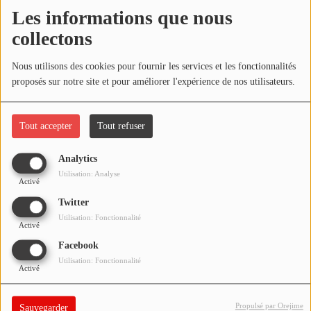
NOS PROGRAMMES COURTS
Les informations que nous
Écouter le podcast
collectons
ARCHIVES - SAISONS PASSÉES
VOS ÉMISSIONS EN IMAGES
Télécharger le podcast
Nous utilisons des cookies pour fournir les services et les fonctionnalités
proposés sur notre site et pour améliorer l'expérience de nos utilisateurs.
PHOTOS
Réécoutez l'émission LA BANDE À BRUNO du samedi 5 juin
2021 !
Tout accepter
Tout refuser
ANNONCEURS & ESPACE PRO
VOTRE PUBLICITÉ SUR PONTACQ RADIO
Analytics
Utilisation: Analyse
Activé
LOCATION DE STUDIOS
Twitter
Utilisation: Fonctionnalité
Activé
ÉDUCATION AUX MÉDIAS ET À
L'INFORMATION
Facebook
EN QUOI ÇA CONSISTE ?
Utilisation: Fonctionnalité
Activé
ÉCOUTEZ LES PRODUCTIONS
Propulsé par Orejime
Sauvegarder