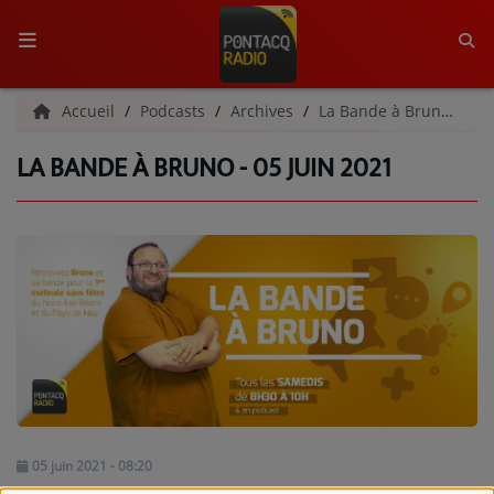
ACCUEIL
Accueil
Podcasts
Archives
La Bande à Bruno | Archives
LA BANDE À BRUNO - 05 JUIN 2021
RADIO
QUI SOMMES-NOUS ?
L'ÉQUIPE
GRILLE DES PROGRAMMES
C'ÉTAIT QUOI CE TITRE ?
MÉDIAS
PODCASTS - SAISON 2026/2027
05 juin 2021 - 08:20