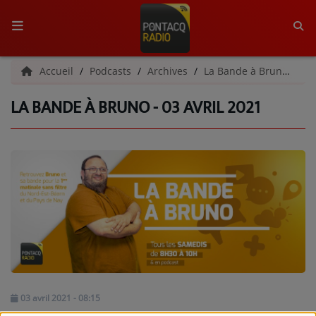
ACCUEIL
Accueil
Podcasts
Archives
La Bande à Bruno | Archives
LA BANDE À BRUNO - 03 AVRIL 2021
RADIO
QUI SOMMES-NOUS ?
L'ÉQUIPE
GRILLE DES PROGRAMMES
C'ÉTAIT QUOI CE TITRE ?
MÉDIAS
PODCASTS - SAISON 2026/2027
03 avril 2021 - 08:15