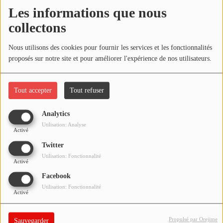
NOS PROGRAMMES COURTS
Les informations que nous
Écouter le podcast
collectons
ARCHIVES - SAISONS PASSÉES
VOS ÉMISSIONS EN IMAGES
Télécharger le podcast
Nous utilisons des cookies pour fournir les services et les fonctionnalités
proposés sur notre site et pour améliorer l'expérience de nos utilisateurs.
PHOTOS
Réécoutez l'émission LA BANDE À BRUNO du samedi 03 avril
2021 !
Tout accepter
Tout refuser
ANNONCEURS & ESPACE PRO
VOTRE PUBLICITÉ SUR PONTACQ RADIO
Analytics
Utilisation: Analyse
Activé
LOCATION DE STUDIOS
Twitter
Utilisation: Fonctionnalité
Activé
ÉDUCATION AUX MÉDIAS ET À
L'INFORMATION
Facebook
EN QUOI ÇA CONSISTE ?
Utilisation: Fonctionnalité
Activé
ÉCOUTEZ LES PRODUCTIONS
Propulsé par Orejime
Sauvegarder