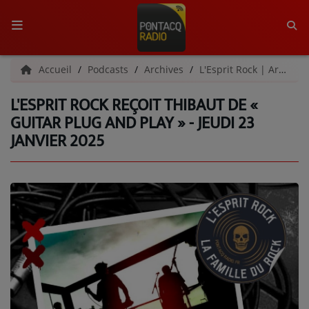
ACCUEIL
Accueil
Podcasts
Archives
L'Esprit Rock | Archives
L'ESPRIT ROCK REÇOIT THIBAUT DE «
RADIO
GUITAR PLUG AND PLAY » - JEUDI 23
JANVIER 2025
QUI SOMMES-NOUS ?
L'ÉQUIPE
GRILLE DES PROGRAMMES
C'ÉTAIT QUOI CE TITRE ?
MÉDIAS
PODCASTS - SAISON 2026/2027