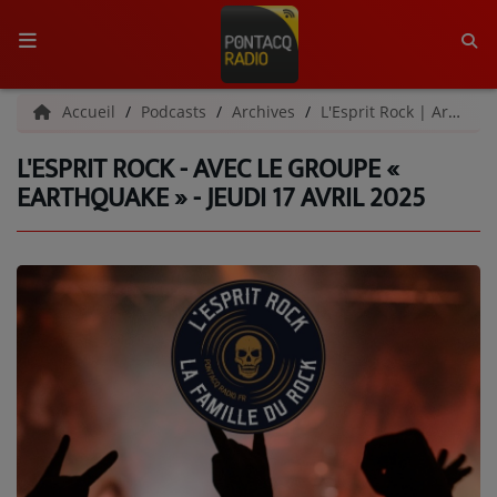
ACCUEIL
Accueil
Podcasts
Archives
L'Esprit Rock | Archives
L'ESPRIT ROCK - AVEC LE GROUPE «
RADIO
EARTHQUAKE » - JEUDI 17 AVRIL 2025
QUI SOMMES-NOUS ?
L'ÉQUIPE
GRILLE DES PROGRAMMES
C'ÉTAIT QUOI CE TITRE ?
MÉDIAS
PODCASTS - SAISON 2026/2027