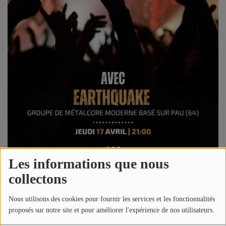
NOS PROGRAMMES COURTS
ARCHIVES - SAISONS PASSÉES
VOS ÉMISSIONS EN IMAGES
PHOTOS
ANNONCEURS & ESPACE PRO
VOTRE PUBLICITÉ SUR PONTACQ RADIO
LOCATION DE STUDIOS
Les informations que nous
ÉDUCATION AUX MÉDIAS ET À
collectons
17 avril 2025 - 23:15
L'INFORMATION
EN QUOI ÇA CONSISTE ?
Nous utilisons des cookies pour fournir les services et les fonctionnalités
ÉCOUTEZ LES PRODUCTIONS
Écouter le podcast
proposés sur notre site et pour améliorer l'expérience de nos utilisateurs.