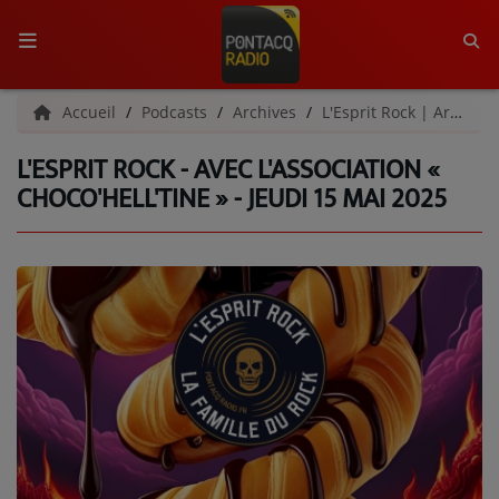
ACCUEIL
Accueil
Podcasts
Archives
L'Esprit Rock | Archives
L'ESPRIT ROCK - AVEC L'ASSOCIATION «
RADIO
CHOCO'HELL'TINE » - JEUDI 15 MAI 2025
QUI SOMMES-NOUS ?
L'ÉQUIPE
GRILLE DES PROGRAMMES
C'ÉTAIT QUOI CE TITRE ?
MÉDIAS
PODCASTS - SAISON 2026/2027