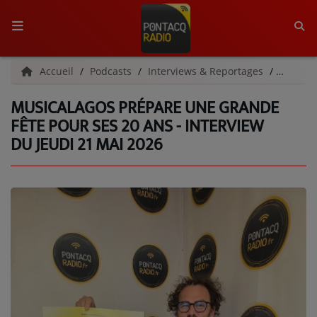
ACCUEIL
Accueil
Podcasts
Interviews & Reportages
Musical
MUSICALAGOS PRÉPARE UNE GRANDE
RADIO
FÊTE POUR SES 20 ANS - INTERVIEW
DU JEUDI 21 MAI 2026
QUI SOMMES-NOUS ?
L'ÉQUIPE
GRILLE DES PROGRAMMES
C'ÉTAIT QUOI CE TITRE ?
MÉDIAS
PODCASTS - SAISON 2026/2027