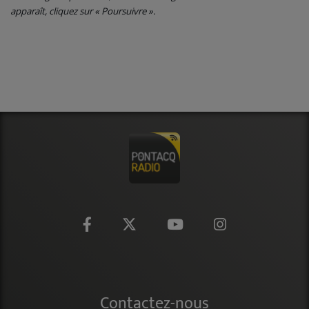
CONTACT
apparaît, cliquez sur « Poursuivre ».
Contactez-nous