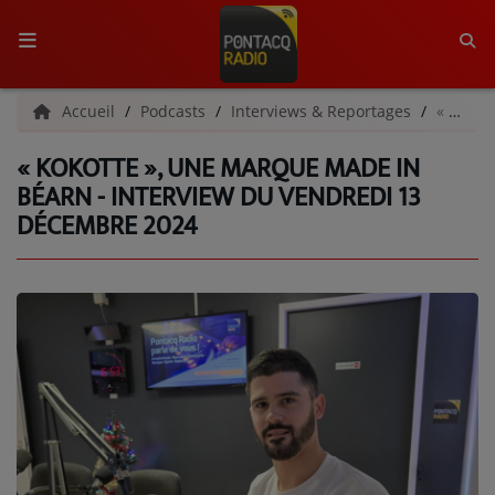
ACCUEIL
Accueil
Podcasts
Interviews & Reportages
« Kokotte », une marque made in Béarn - Interview du vendredi 13 décembre 2024
« KOKOTTE », UNE MARQUE MADE IN
RADIO
BÉARN - INTERVIEW DU VENDREDI 13
DÉCEMBRE 2024
QUI SOMMES-NOUS ?
L'ÉQUIPE
GRILLE DES PROGRAMMES
C'ÉTAIT QUOI CE TITRE ?
MÉDIAS
PODCASTS - SAISON 2026/2027