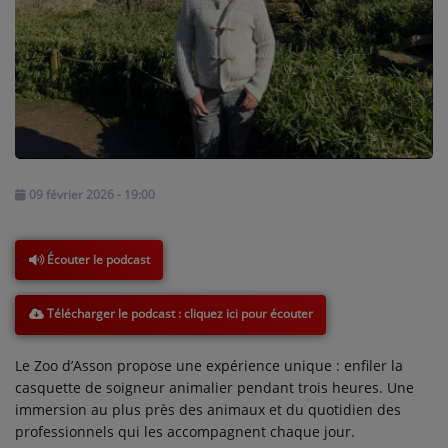
NOS PROGRAMMES COURTS
ARCHIVES - SAISONS PASSÉES
VOS ÉMISSIONS EN IMAGES
PHOTOS
ANNONCEURS & ESPACE PRO
09 février 2026 - 19:00
VOTRE PUBLICITÉ SUR PONTACQ RADIO
Écouter le podcast
LOCATION DE STUDIOS
Télécharger le podcast
ÉDUCATION AUX MÉDIAS ET À
L'INFORMATION
Le Zoo d’Asson propose une expérience unique : enfiler la
EN QUOI ÇA CONSISTE ?
casquette de soigneur animalier pendant trois heures. Une
immersion au plus près des animaux et du quotidien des
ÉCOUTEZ LES PRODUCTIONS
professionnels qui les accompagnent chaque jour.