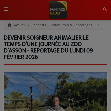
ACCUEIL
Accueil
Podcasts
Interviews & Reportages
Devenir soigneur animalier le temps d’une journée au Zoo d’Asson - Reportage du lundi 09 février 2026
DEVENIR SOIGNEUR ANIMALIER LE
RADIO
TEMPS D’UNE JOURNÉE AU ZOO
D’ASSON - REPORTAGE DU LUNDI 09
QUI SOMMES-NOUS ?
FÉVRIER 2026
L'ÉQUIPE
GRILLE DES PROGRAMMES
C'ÉTAIT QUOI CE TITRE ?
MÉDIAS
PODCASTS - SAISON 2026/2027