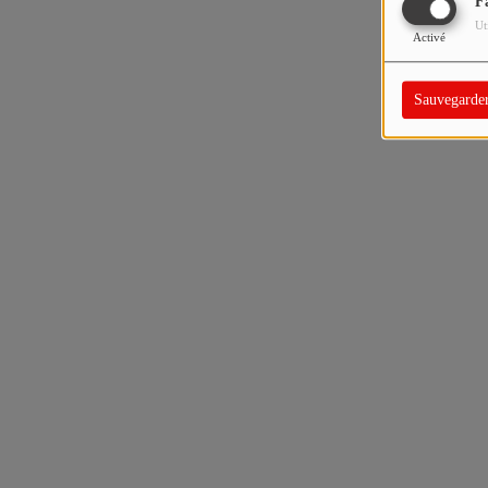
F
Ut
Activé
Sauvegarde