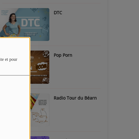
DTC
Pop Porn
ite et pour
Radio Tour du Béarn