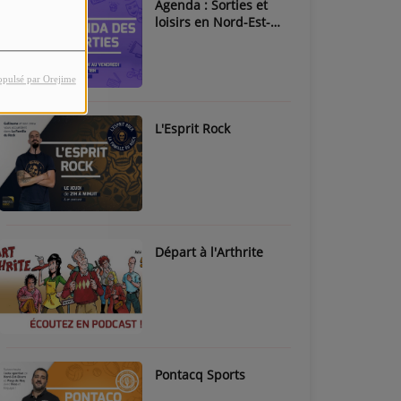
Agenda : Sorties et
loisirs en Nord-Est-
Béarn & Pays de Nay
opulsé par Orejime
L'Esprit Rock
Départ à l'Arthrite
Pontacq Sports