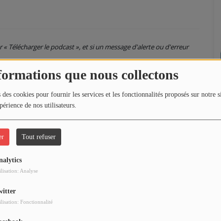
ur « Télécharger le podcast », et si un message d'alerte ou d'erreur
formations que nous collectons
 des cookies pour fournir les services et les fonctionnalités proposés sur notre s
périence de nos utilisateurs.
er
Tout refuser
nalytics
ilisation: Analyse
witter
ilisation: Fonctionnalité