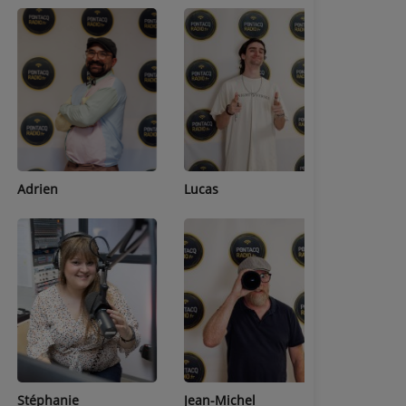
Adrien
Lucas
Bastien
Stéphanie
Jean-Michel
Céline