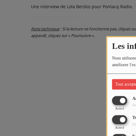
Une interview de Lola Berdos pour Pontacq Radio.
Note technique
: Si la lecture ne fonctionne pas, cliquez s
apparaît, cliquez sur « Poursuivre ».
Les in
Nous utilisons
améliorer l'ex
Tout accept
A
Ut
Activé
T
Ut
Activé