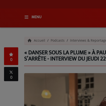
MENU
ACCUEIL
Accueil
Podcasts
Interviews & Reporta
RADIO
« DANSER SOUS LA PLUME » À PAU 
QUI SOMMES-NOUS ?
S’ARRÊTE - INTERVIEW DU JEUDI 2
0
L'ÉQUIPE
GRILLE DES PROGRAMMES
0
C'ÉTAIT QUOI CE TITRE ?
MÉDIAS