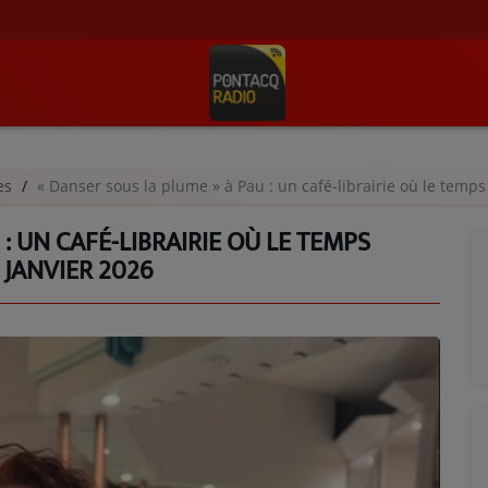
ges
« Danser sous la plume » à Pau : un café-librairie où le temps 
: UN CAFÉ-LIBRAIRIE OÙ LE TEMPS
2 JANVIER 2026