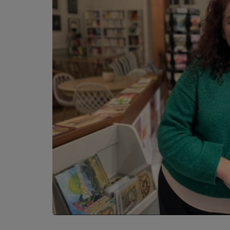
PODCASTS - SAISON 2026/2027
NOS PROGRAMMES COURTS
ARCHIVES - SAISONS PASSÉES
VOS ÉMISSIONS EN IMAGES
PHOTOS
ANNONCEURS & ESPACE PRO
VOTRE PUBLICITÉ SUR PONTACQ RADIO
LOCATION DE STUDIOS
ÉDUCATION AUX MÉDIAS ET À
L'INFORMATION
EN QUOI ÇA CONSISTE ?
ÉCOUTEZ LES PRODUCTIONS