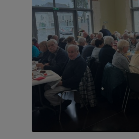
PODCASTS - SAISON 2026/2027
NOS PROGRAMMES COURTS
ARCHIVES - SAISONS PASSÉES
VOS ÉMISSIONS EN IMAGES
PHOTOS
ANNONCEURS & ESPACE PRO
VOTRE PUBLICITÉ SUR PONTACQ RADIO
LOCATION DE STUDIOS
ÉDUCATION AUX MÉDIAS ET À
L'INFORMATION
EN QUOI ÇA CONSISTE ?
ÉCOUTEZ LES PRODUCTIONS