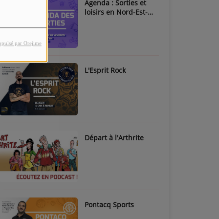
Agenda : Sorties et
loisirs en Nord-Est-
Béarn & Pays de Nay
opulsé par Orejime
L'Esprit Rock
Départ à l'Arthrite
Pontacq Sports