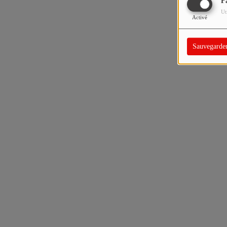
F
Ut
Activé
Sauvegarde