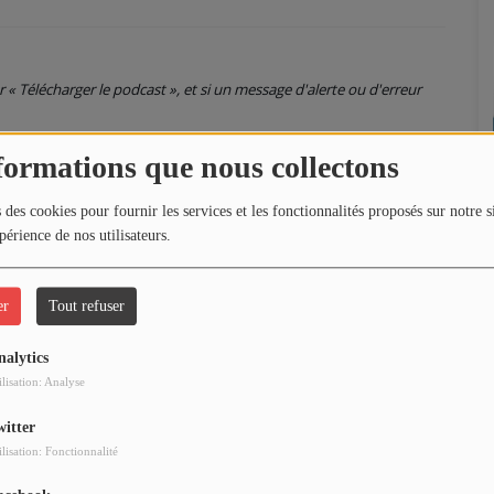
ur « Télécharger le podcast », et si un message d'alerte ou d'erreur
formations que nous collectons
 des cookies pour fournir les services et les fonctionnalités proposés sur notre s
périence de nos utilisateurs.
er
Tout refuser
nalytics
ilisation: Analyse
witter
ilisation: Fonctionnalité