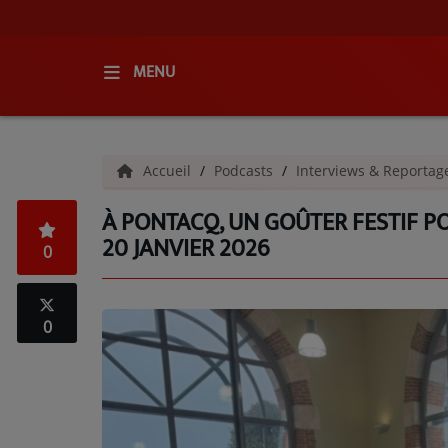
MENU
ACCUEIL
Accueil
Podcasts
Interviews & Reporta
RADIO
À PONTACQ, UN GOÛTER FESTIF PO
QUI SOMMES-NOUS ?
20 JANVIER 2026
0
L'ÉQUIPE
GRILLE DES PROGRAMMES
0
C'ÉTAIT QUOI CE TITRE ?
MÉDIAS