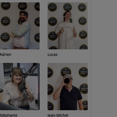
Adrien
Lucas
Bastien
Stéphanie
Jean-Michel
Céline