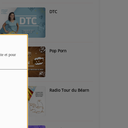
DTC
Pop Porn
ite et pour
Radio Tour du Béarn