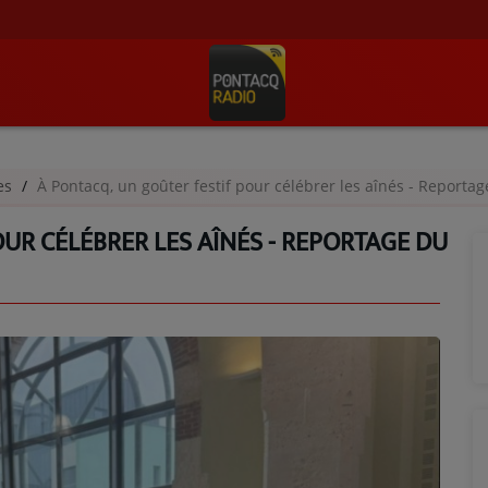
ges
À Pontacq, un goûter festif pour célébrer les aînés - Reportag
UR CÉLÉBRER LES AÎNÉS - REPORTAGE DU