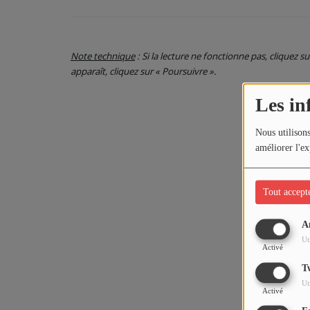
Note technique
: Si la lecture ne fonctionne pas, cliquez s
apparaît, cliquez sur « Poursuivre ».
Les in
Nous utilisons
améliorer l'ex
Tout accept
A
Ut
Activé
T
Ut
Activé