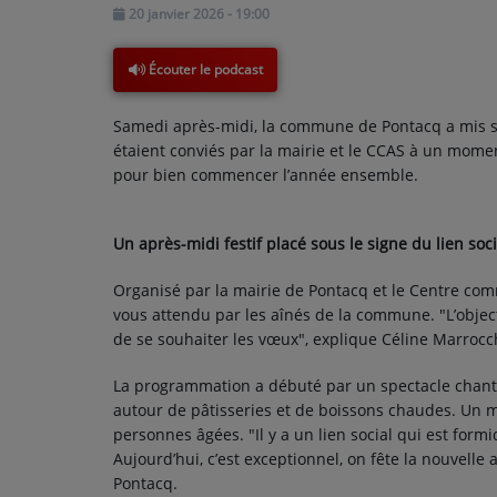
20 janvier 2026 - 19:00
PARTICIPEZ
Écouter le podcast
JEUX CONCOURS
Samedi après-midi, la commune de Pontacq a mis se
étaient conviés par la mairie et le CCAS à un mome
RECRUTEMENT
pour bien commencer l’année ensemble.
VENEZ DANS LE PUBLIC !
Un après-midi festif placé sous le signe du lien soci
CRÉATIONS AUDIOVISUELLES
Organisé par la mairie de Pontacq et le Centre comm
L'ŒIL DE L'OIE | PRÉSENTATION
vous attendu par les aînés de la commune. "L’objec
de se souhaiter les vœux", explique Céline Marrocc
VIDÉOS | L’ŒIL DE L'OIE
La programmation a débuté par un spectacle chanta
VIDÉOS | JEUX
autour de pâtisseries et de boissons chaudes. Un 
personnes âgées. "Il y a un lien social qui est for
Aujourd’hui, c’est exceptionnel, on fête la nouvell
PARTENAIRES
Pontacq.