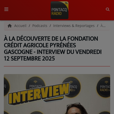
ACCUEIL
Accueil
Podcasts
Interviews & Reportages
À la découverte de la Fondation Crédit Agricole Pyrénées Gascogne - Interview du vendredi 12 septembre 2025
À LA DÉCOUVERTE DE LA FONDATION
RADIO
CRÉDIT AGRICOLE PYRÉNÉES
GASCOGNE - INTERVIEW DU VENDREDI
QUI SOMMES-NOUS ?
12 SEPTEMBRE 2025
L'ÉQUIPE
GRILLE DES PROGRAMMES
C'ÉTAIT QUOI CE TITRE ?
MÉDIAS
PODCASTS - SAISON 2026/2027