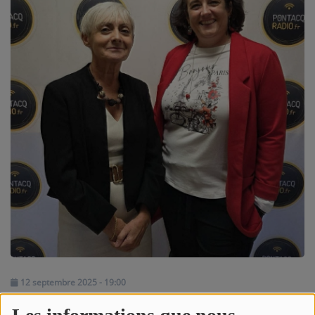
NOS PROGRAMMES COURTS
ARCHIVES - SAISONS PASSÉES
VOS ÉMISSIONS EN IMAGES
PHOTOS
ANNONCEURS & ESPACE PRO
VOTRE PUBLICITÉ SUR PONTACQ RADIO
LOCATION DE STUDIOS
ÉDUCATION AUX MÉDIAS ET À
L'INFORMATION
EN QUOI ÇA CONSISTE ?
12 septembre 2025 - 19:00
ÉCOUTEZ LES PRODUCTIONS