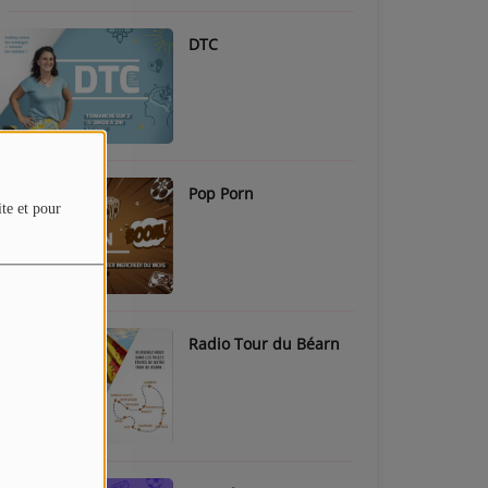
DTC
Pop Porn
ite et pour
Radio Tour du Béarn