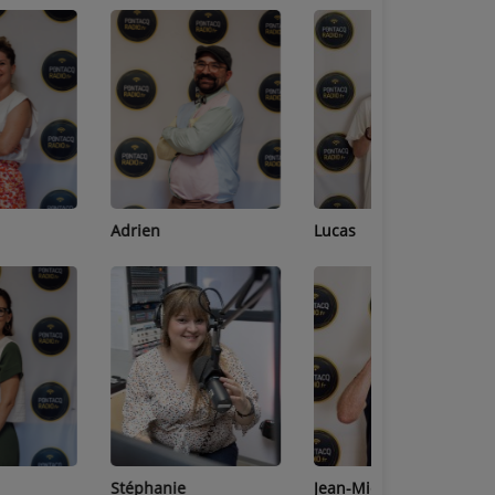
Adrien
Lucas
Bastien
Stéphanie
Jean-Michel
Céline