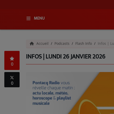
MENU
ACCUEIL
Accueil
Podcasts
Flash Info
Infos | L
RADIO
INFOS | LUNDI 26 JANVIER 2026
QUI SOMMES-NOUS ?
0
L'ÉQUIPE
GRILLE DES PROGRAMMES
0
C'ÉTAIT QUOI CE TITRE ?
MÉDIAS