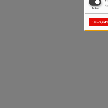
F
Ut
Activé
Sauvegarde