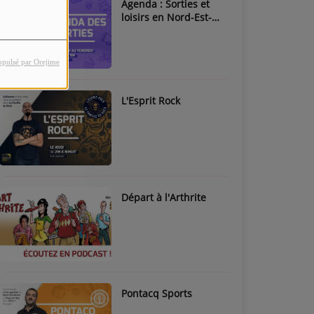
Agenda : Sorties et
loisirs en Nord-Est-
Béarn & Pays de Nay
opulsé par Orejime
L'Esprit Rock
Départ à l'Arthrite
Pontacq Sports