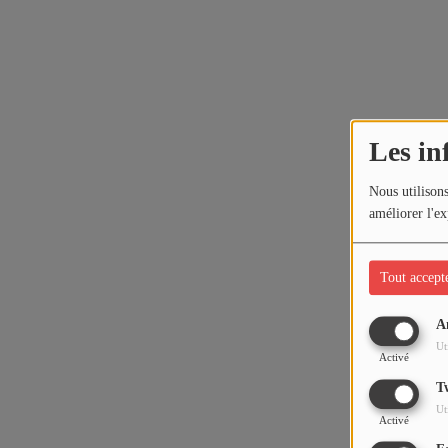
Les in
Nous utilisons
améliorer l'ex
Tout accept
A
Ut
Activé
T
Ut
Activé