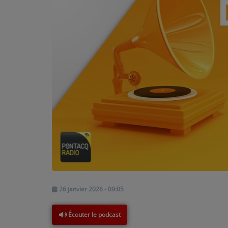
PODCASTS - SAISON 2026/2027
NOS PROGRAMMES COURTS
ARCHIVES - SAISONS PASSÉES
VOS ÉMISSIONS EN IMAGES
PHOTOS
ANNONCEURS & ESPACE PRO
VOTRE PUBLICITÉ SUR PONTACQ RADIO
LOCATION DE STUDIOS
ÉDUCATION AUX MÉDIAS ET À
26 janvier 2026 - 09:05
L'INFORMATION
EN QUOI ÇA CONSISTE ?
Écouter le podcast
ÉCOUTEZ LES PRODUCTIONS