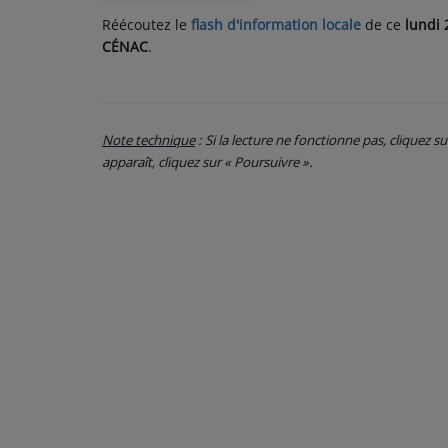
Réécoutez le
flash d'information locale
de ce
lundi 
CÉNAC
.
PARTICIPEZ
JEUX CONCOURS
RECRUTEMENT
Note technique
: Si la lecture ne fonctionne pas, cliquez s
apparaît, cliquez sur « Poursuivre ».
VENEZ DANS LE PUBLIC !
CRÉATIONS AUDIOVISUELLES
L'ŒIL DE L'OIE | PRÉSENTATION
VIDÉOS | L’ŒIL DE L'OIE
VIDÉOS | JEUX
PARTENAIRES