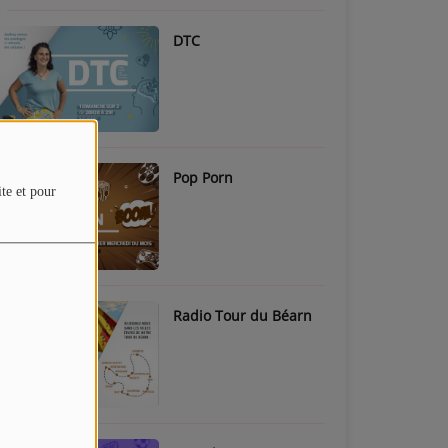
DTC
Pop Porn
ite et pour
Radio Tour du Béarn