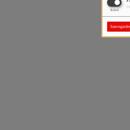
F
Ut
Activé
Sauvegarde