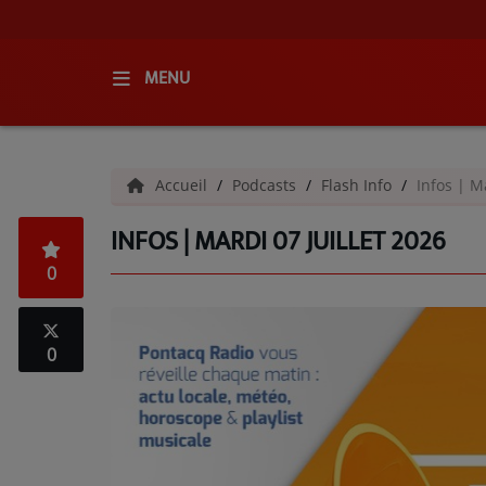
MENU
ACCUEIL
Accueil
Podcasts
Flash Info
Infos | M
RADIO
INFOS | MARDI 07 JUILLET 2026
QUI SOMMES-NOUS ?
0
L'ÉQUIPE
GRILLE DES PROGRAMMES
0
C'ÉTAIT QUOI CE TITRE ?
MÉDIAS