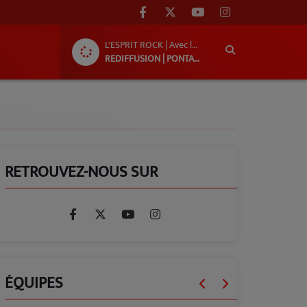
L'ESPRIT ROCK | Avec le groupe « Ni!L »
REDIFFUSION | PONTACQ RADIO
RETROUVEZ-NOUS SUR
ÉQUIPES