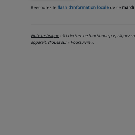
Réécoutez le
flash d'information locale
de ce
mardi 
PARTICIPEZ
JEUX CONCOURS
Note technique
: Si la lecture ne fonctionne pas, cliquez s
RECRUTEMENT
apparaît, cliquez sur « Poursuivre ».
VENEZ DANS LE PUBLIC !
CRÉATIONS AUDIOVISUELLES
L'ŒIL DE L'OIE | PRÉSENTATION
VIDÉOS | L’ŒIL DE L'OIE
VIDÉOS | JEUX
PARTENAIRES