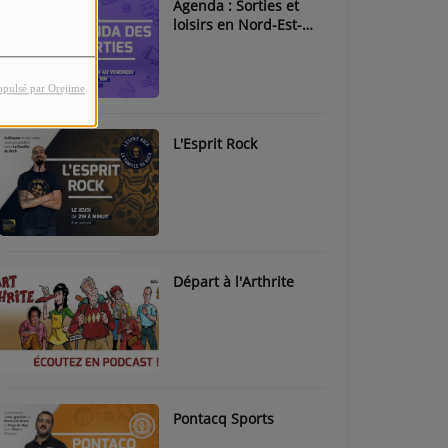
Agenda : Sorties et
loisirs en Nord-Est-
Béarn & Pays de Nay
opulsé par Orejime
L'Esprit Rock
Départ à l'Arthrite
Pontacq Sports