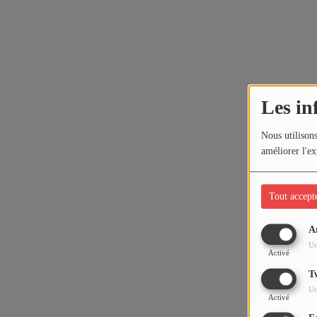
Les in
Nous utilisons
améliorer l'ex
Tout accept
A
Ut
Activé
T
Ut
Activé