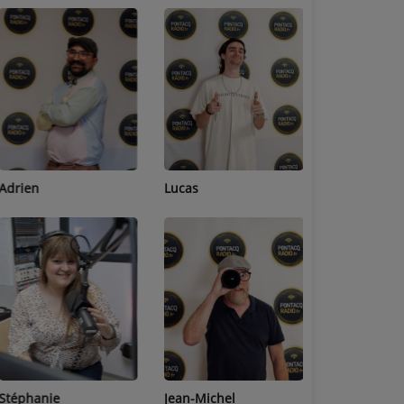
Adrien
Lucas
Bastien
Stéphanie
Jean-Michel
Céline