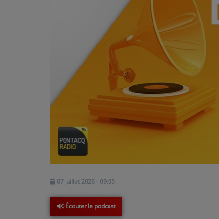
PODCASTS - SAISON 2026/2027
NOS PROGRAMMES COURTS
ARCHIVES - SAISONS PASSÉES
VOS ÉMISSIONS EN IMAGES
PHOTOS
ANNONCEURS & ESPACE PRO
VOTRE PUBLICITÉ SUR PONTACQ RADIO
LOCATION DE STUDIOS
ÉDUCATION AUX MÉDIAS ET À
07 juillet 2026 - 09:05
L'INFORMATION
EN QUOI ÇA CONSISTE ?
Écouter le podcast
ÉCOUTEZ LES PRODUCTIONS