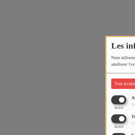
Les in
Nous utilisons
améliorer l'ex
Tout accept
A
Ut
Activé
T
Ut
Activé