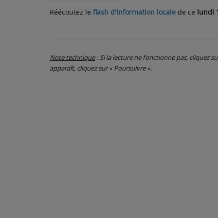
Réécoutez le
flash d'information locale
de ce
lundi 
PARTICIPEZ
JEUX CONCOURS
Note technique
: Si la lecture ne fonctionne pas, cliquez s
RECRUTEMENT
apparaît, cliquez sur « Poursuivre ».
VENEZ DANS LE PUBLIC !
CRÉATIONS AUDIOVISUELLES
L'ŒIL DE L'OIE | PRÉSENTATION
VIDÉOS | L’ŒIL DE L'OIE
VIDÉOS | JEUX
PARTENAIRES