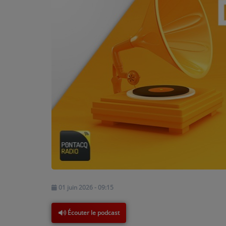
PODCASTS - SAISON 2026/2027
NOS PROGRAMMES COURTS
ARCHIVES - SAISONS PASSÉES
VOS ÉMISSIONS EN IMAGES
PHOTOS
Marion
ANNONCEURS & ESPACE PRO
VOTRE PUBLICITÉ SUR PONTACQ RADIO
LOCATION DE STUDIOS
ÉDUCATION AUX MÉDIAS ET À
01 juin 2026 - 09:15
L'INFORMATION
EN QUOI ÇA CONSISTE ?
Écouter le podcast
Émilie
ÉCOUTEZ LES PRODUCTIONS