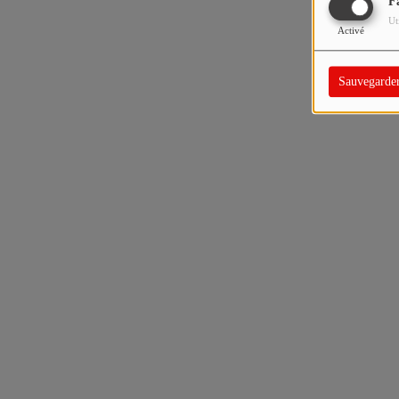
F
Ut
Activé
Sauvegarde