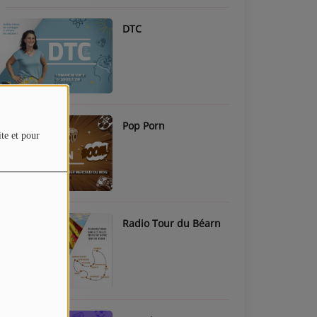
DTC
Pop Porn
ite et pour
Radio Tour du Béarn