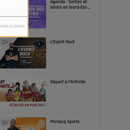
Agenda : Sorties et
loisirs en Nord-Est-
Béarn & Pays de Nay
opulsé par Orejime
L'Esprit Rock
Départ à l'Arthrite
Pontacq Sports