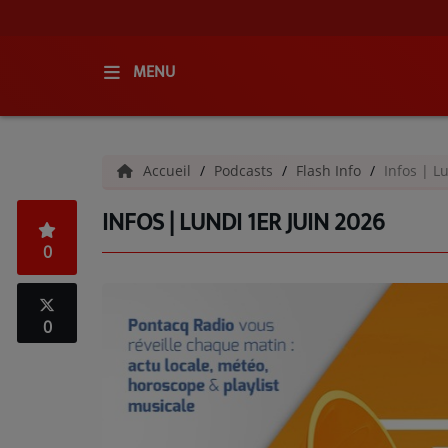
MENU
ACCUEIL
Accueil
Podcasts
Flash Info
Infos | L
RADIO
INFOS | LUNDI 1ER JUIN 2026
QUI SOMMES-NOUS ?
0
L'ÉQUIPE
GRILLE DES PROGRAMMES
0
C'ÉTAIT QUOI CE TITRE ?
MÉDIAS