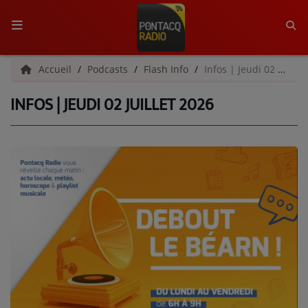
ACCUEIL
Accueil
Podcasts
Flash Info
Infos | Jeudi 02 juillet 2026
INFOS | JEUDI 02 JUILLET 2026
RADIO
QUI SOMMES-NOUS ?
L'ÉQUIPE
GRILLE DES PROGRAMMES
C'ÉTAIT QUOI CE TITRE ?
MÉDIAS
PODCASTS - SAISON 2026/2027