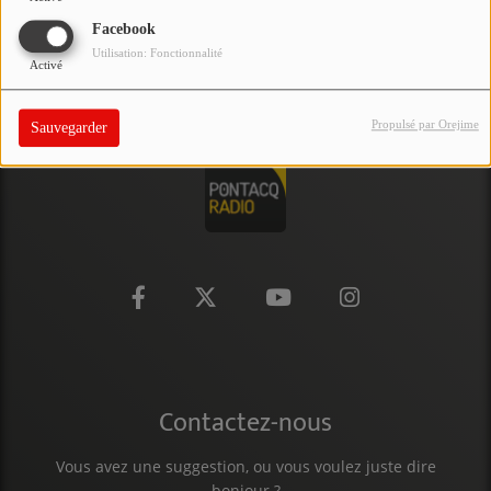
PARTICIPEZ
Facebook
Utilisation: Fonctionnalité
Activé
JEUX CONCOURS
RECRUTEMENT
Propulsé par Orejime
Sauvegarder
VENEZ DANS LE PUBLIC !
CRÉATIONS AUDIOVISUELLES
L'ŒIL DE L'OIE | PRÉSENTATION
VIDÉOS | L’ŒIL DE L'OIE
VIDÉOS | JEUX
Contactez-nous
PARTENAIRES
Vous avez une suggestion, ou vous voulez juste dire
bonjour ?