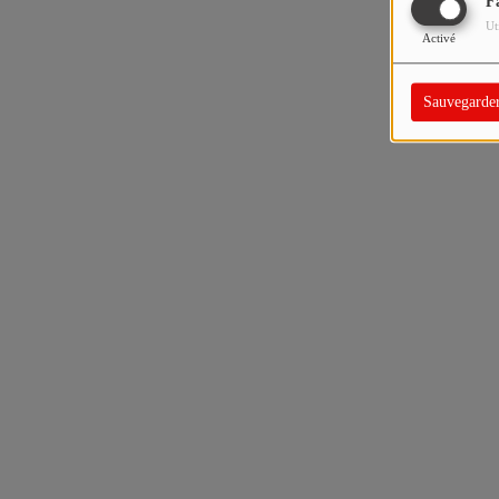
F
Ut
Activé
Sauvegarde