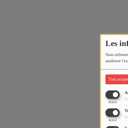
Les in
Nous utilisons
améliorer l'ex
Tout accept
A
Ut
Activé
T
Ut
Activé