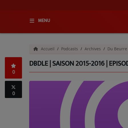
MENU
ACCUEIL
Accueil
Podcasts
Archives
Du Beurre
RADIO
DBDLE | SAISON 2015-2016 | EPISO
QUI SOMMES-NOUS ?
0
L'ÉQUIPE
GRILLE DES PROGRAMMES
0
C'ÉTAIT QUOI CE TITRE ?
MÉDIAS