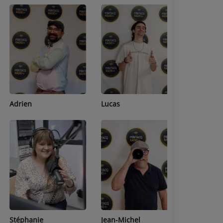
Adrien
Lucas
Bastien
Stéphanie
Jean-Michel
Céline