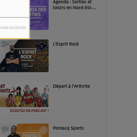
Agenda : Sorties et
loisirs en Nord-Est-
Béarn & Pays de Nay
opulsé par Orejime
L'Esprit Rock
Départ à l'Arthrite
Pontacq Sports