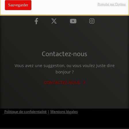
Propulsé par Orejime
Sauvegarder
PARTICIPEZ
JEUX CONCOURS
RECRUTEMENT
VENEZ DANS LE PUBLIC !
Contactez-nous
CRÉATIONS AUDIOVISUELLES
Vous avez une suggestion, ou vous voulez juste dire
bonjour ?
L'ŒIL DE L'OIE | PRÉSENTATION
CONTACTEZ-NOUS
VIDÉOS | L’ŒIL DE L'OIE
VIDÉOS | JEUX
Politique de confidentialité
|
Mentions légales
PARTENAIRES