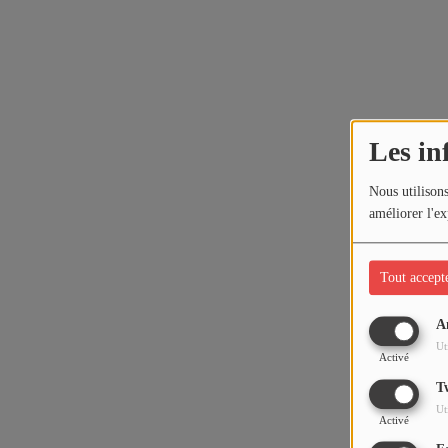
Les in
Nous utilisons
améliorer l'ex
Tout accept
A
Ut
Activé
T
Ut
Activé