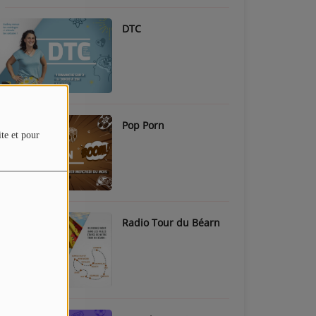
DTC
Pop Porn
ite et pour
Radio Tour du Béarn