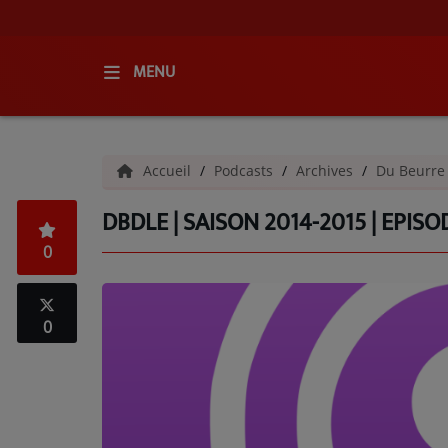
MENU
ACCUEIL
Accueil
Podcasts
Archives
Du Beurre
RADIO
DBDLE | SAISON 2014-2015 | EPISO
QUI SOMMES-NOUS ?
0
L'ÉQUIPE
GRILLE DES PROGRAMMES
0
C'ÉTAIT QUOI CE TITRE ?
MÉDIAS