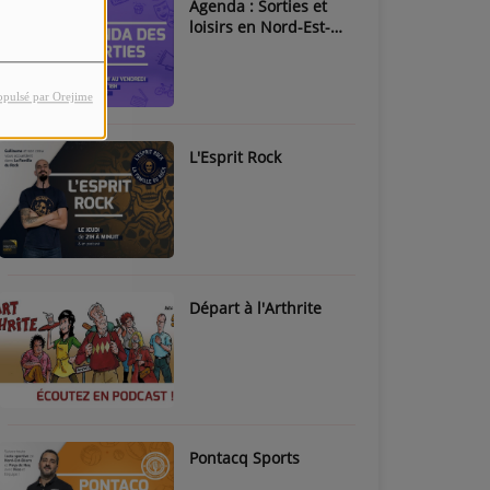
Agenda : Sorties et
loisirs en Nord-Est-
Béarn & Pays de Nay
opulsé par Orejime
L'Esprit Rock
Départ à l'Arthrite
Pontacq Sports