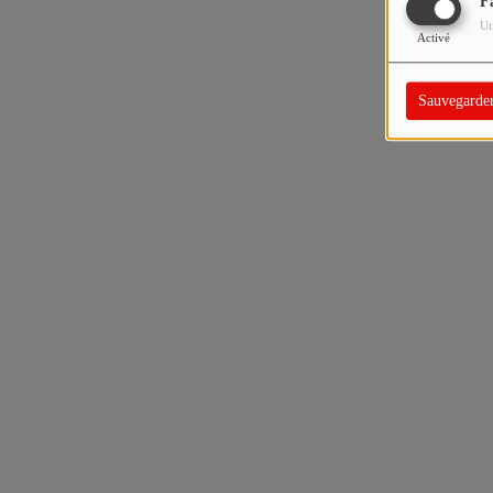
F
Ut
Activé
Sauvegarde