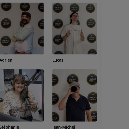
Adrien
Lucas
Bastien
Stéphanie
Jean-Michel
Céline