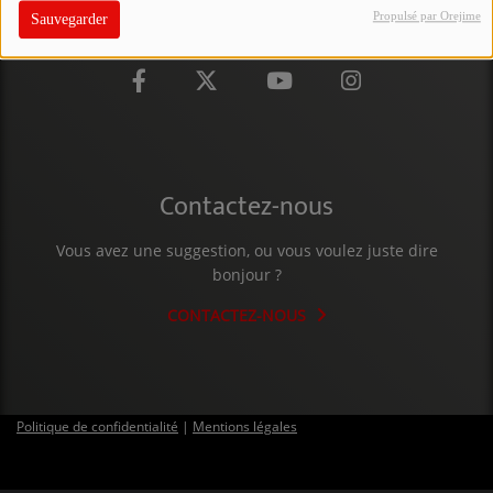
Propulsé par Orejime
Sauvegarder
PARTICIPEZ
JEUX CONCOURS
RECRUTEMENT
VENEZ DANS LE PUBLIC !
Contactez-nous
CRÉATIONS AUDIOVISUELLES
Vous avez une suggestion, ou vous voulez juste dire
bonjour ?
L'ŒIL DE L'OIE | PRÉSENTATION
CONTACTEZ-NOUS
VIDÉOS | L’ŒIL DE L'OIE
VIDÉOS | JEUX
Politique de confidentialité
|
Mentions légales
PARTENAIRES