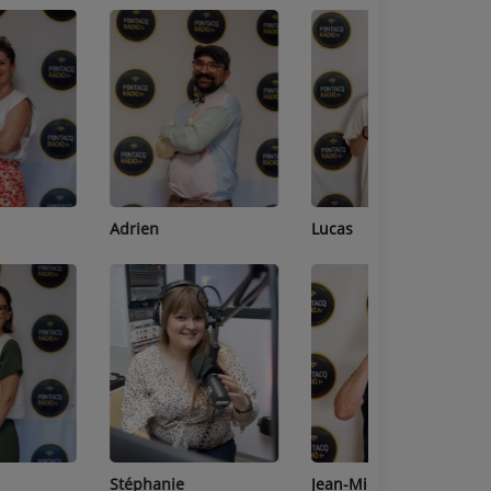
Adrien
Lucas
Bastien
Stéphanie
Jean-Michel
Céline