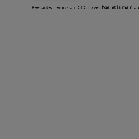
Réécoutez l'émission DBDLE avec
l'œil et la main
du 
PARTICIPEZ
JEUX CONCOURS
RECRUTEMENT
VENEZ DANS LE PUBLIC !
CRÉATIONS AUDIOVISUELLES
L'ŒIL DE L'OIE | PRÉSENTATION
VIDÉOS | L’ŒIL DE L'OIE
VIDÉOS | JEUX
PARTENAIRES