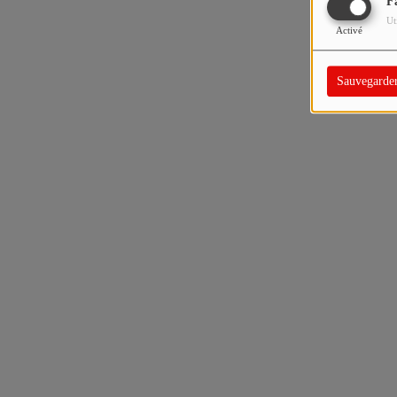
F
Ut
Activé
Sauvegarde