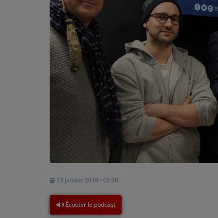
PODCASTS - SAISON 2026/2027
NOS PROGRAMMES COURTS
ARCHIVES - SAISONS PASSÉES
VOS ÉMISSIONS EN IMAGES
PHOTOS
ANNONCEURS & ESPACE PRO
VOTRE PUBLICITÉ SUR PONTACQ RADIO
LOCATION DE STUDIOS
ÉDUCATION AUX MÉDIAS ET À
13 janvier 2019 - 01:30
L'INFORMATION
EN QUOI ÇA CONSISTE ?
Écouter le podcast
ÉCOUTEZ LES PRODUCTIONS