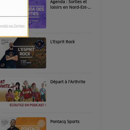
Agenda : Sorties et
loisirs en Nord-Est-
Béarn & Pays de Nay
opulsé par Orejime
L'Esprit Rock
Départ à l'Arthrite
Pontacq Sports