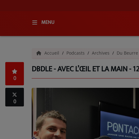
MENU
ACCUEIL
Accueil
Podcasts
Archives
Du Beurre
RADIO
DBDLE - AVEC L’ŒIL ET LA MAIN - 1
QUI SOMMES-NOUS ?
0
L'ÉQUIPE
GRILLE DES PROGRAMMES
0
C'ÉTAIT QUOI CE TITRE ?
MÉDIAS