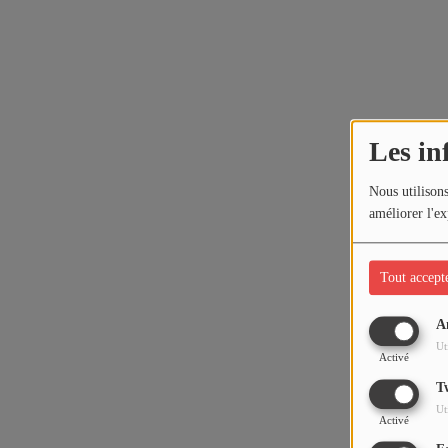
Les in
Nous utilisons
améliorer l'ex
Tout accept
A
Ut
Activé
T
Ut
Activé