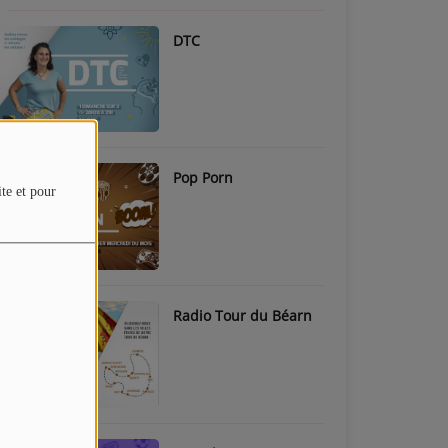
DTC
Pop Porn
ite et pour
Radio Tour du Béarn