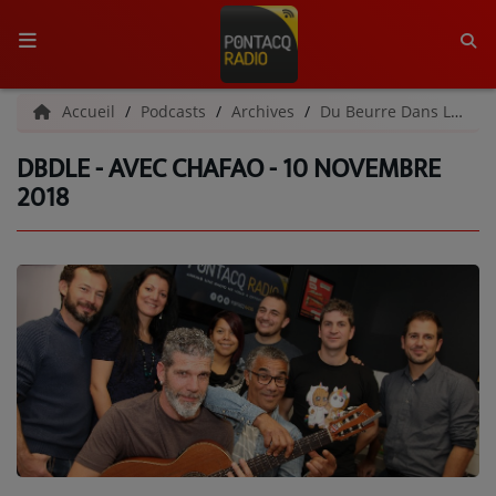
ACCUEIL
Accueil
Podcasts
Archives
Du Beurre Dans Les Écouteurs | Archives
DBDLE - AVEC CHAFAO - 10 NOVEMBRE
RADIO
2018
QUI SOMMES-NOUS ?
L'ÉQUIPE
GRILLE DES PROGRAMMES
C'ÉTAIT QUOI CE TITRE ?
MÉDIAS
PODCASTS - SAISON 2026/2027