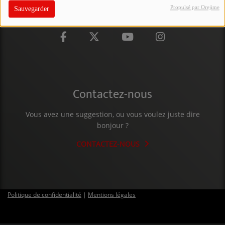
Propulsé par Orejime
Sauvegarder
PARTICIPEZ
JEUX CONCOURS
RECRUTEMENT
VENEZ DANS LE PUBLIC !
Contactez-nous
CRÉATIONS AUDIOVISUELLES
Vous avez une suggestion, ou vous voulez juste dire
bonjour ?
L'ŒIL DE L'OIE | PRÉSENTATION
CONTACTEZ-NOUS
VIDÉOS | L’ŒIL DE L'OIE
VIDÉOS | JEUX
Politique de confidentialité
|
Mentions légales
PARTENAIRES