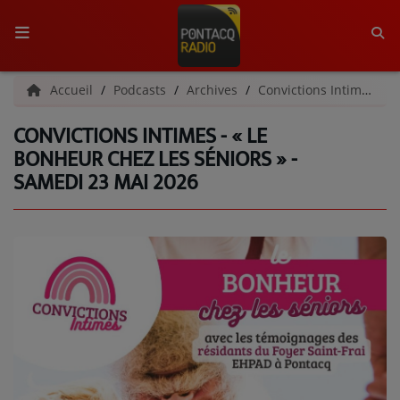
ACCUEIL
Accueil
Podcasts
Archives
Convictions Intimes | Archives
CONVICTIONS INTIMES - « LE
RADIO
BONHEUR CHEZ LES SÉNIORS » -
SAMEDI 23 MAI 2026
QUI SOMMES-NOUS ?
L'ÉQUIPE
GRILLE DES PROGRAMMES
C'ÉTAIT QUOI CE TITRE ?
MÉDIAS
PODCASTS - SAISON 2026/2027