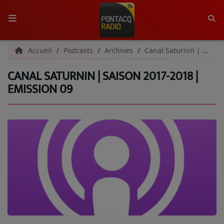
ACCUEIL
Accueil
Podcasts
Archives
Canal Saturnin | Archives
CANAL SATURNIN | SAISON 2017-2018 |
RADIO
EMISSION 09
QUI SOMMES-NOUS ?
L'ÉQUIPE
GRILLE DES PROGRAMMES
C'ÉTAIT QUOI CE TITRE ?
MÉDIAS
PODCASTS - SAISON 2026/2027