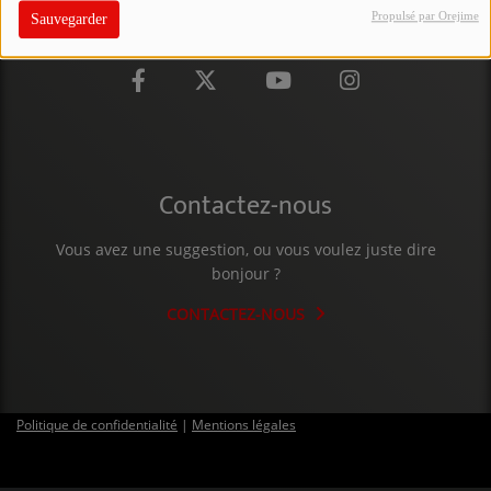
Propulsé par Orejime
Sauvegarder
PARTICIPEZ
JEUX CONCOURS
RECRUTEMENT
VENEZ DANS LE PUBLIC !
Contactez-nous
CRÉATIONS AUDIOVISUELLES
Vous avez une suggestion, ou vous voulez juste dire
bonjour ?
L'ŒIL DE L'OIE | PRÉSENTATION
CONTACTEZ-NOUS
VIDÉOS | L’ŒIL DE L'OIE
VIDÉOS | JEUX
Politique de confidentialité
|
Mentions légales
PARTENAIRES