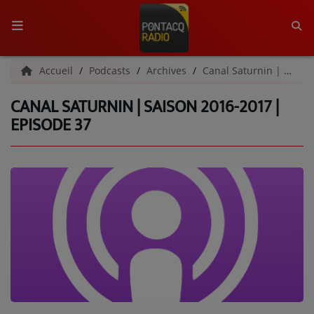
ACCUEIL
Accueil
Podcasts
Archives
Canal Saturnin | Archives
CANAL SATURNIN | SAISON 2016-2017 |
RADIO
EPISODE 37
QUI SOMMES-NOUS ?
L'ÉQUIPE
GRILLE DES PROGRAMMES
C'ÉTAIT QUOI CE TITRE ?
MÉDIAS
PODCASTS - SAISON 2026/2027