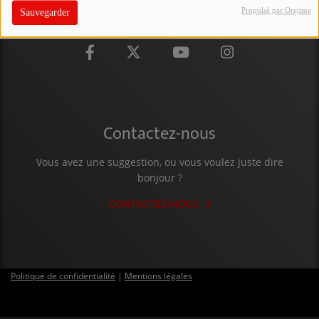
Propulsé par Orejime
Sauvegarder
PARTICIPEZ
JEUX CONCOURS
RECRUTEMENT
VENEZ DANS LE PUBLIC !
Contactez-nous
CRÉATIONS AUDIOVISUELLES
Vous avez une suggestion, ou vous voulez juste dire
bonjour ?
L'ŒIL DE L'OIE | PRÉSENTATION
CONTACTEZ-NOUS
VIDÉOS | L’ŒIL DE L'OIE
VIDÉOS | JEUX
Politique de confidentialité
|
Mentions légales
PARTENAIRES