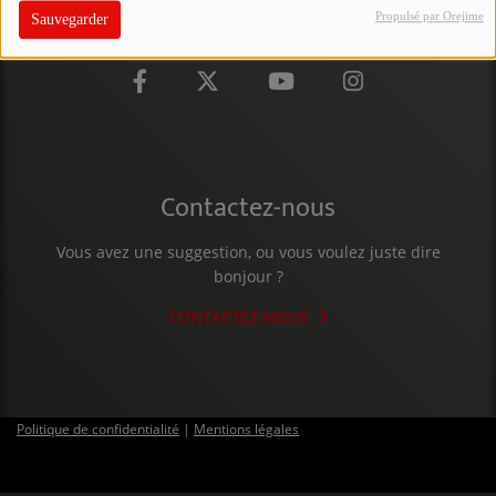
Propulsé par Orejime
Sauvegarder
PARTICIPEZ
JEUX CONCOURS
RECRUTEMENT
VENEZ DANS LE PUBLIC !
Contactez-nous
CRÉATIONS AUDIOVISUELLES
Vous avez une suggestion, ou vous voulez juste dire
bonjour ?
L'ŒIL DE L'OIE | PRÉSENTATION
CONTACTEZ-NOUS
VIDÉOS | L’ŒIL DE L'OIE
VIDÉOS | JEUX
Politique de confidentialité
|
Mentions légales
PARTENAIRES