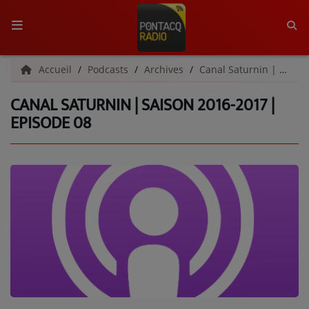
ACCUEIL
Accueil
Podcasts
Archives
Canal Saturnin | Archives
CANAL SATURNIN | SAISON 2016-2017 |
RADIO
EPISODE 08
QUI SOMMES-NOUS ?
L'ÉQUIPE
GRILLE DES PROGRAMMES
C'ÉTAIT QUOI CE TITRE ?
MÉDIAS
PODCASTS - SAISON 2026/2027