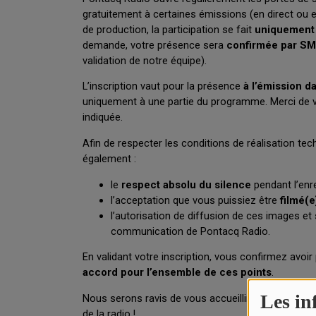
PODCASTS - SAISON 2026/2027
NOS PROGRAMMES COURTS
ARCHIVES - SAISONS PASSÉES
VOS ÉMISSIONS EN IMAGES
PHOTOS
ANNONCEURS & ESPACE PRO
VOTRE PUBLICITÉ SUR PONTACQ RADIO
LOCATION DE STUDIOS
ÉDUCATION AUX MÉDIAS ET À
L'INFORMATION
EN QUOI ÇA CONSISTE ?
Les in
ÉCOUTEZ LES PRODUCTIONS