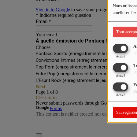
Nous utilisons
améliorer l'ex
PARTICIPEZ
JEUX CONCOURS
Tout accept
RECRUTEMENT
A
VENEZ DANS LE PUBLIC !
Ut
Activé
T
CRÉATIONS AUDIOVISUELLES
Ut
Activé
L'ŒIL DE L'OIE | PRÉSENTATION
F
Ut
Activé
VIDÉOS | L’ŒIL DE L'OIE
VIDÉOS | JEUX
Sauvegarde
PARTENAIRES