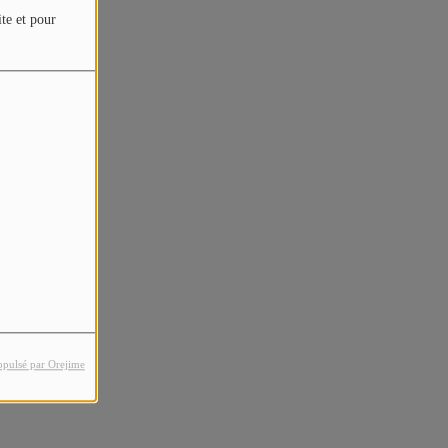
ite et pour
opulsé par Orejime