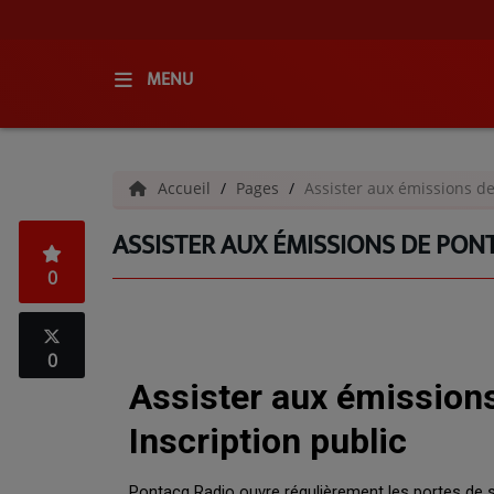
MENU
ACCUEIL
Accueil
Pages
Assister aux émissions de
RADIO
ASSISTER AUX ÉMISSIONS DE PONT
QUI SOMMES-NOUS ?
0
L'ÉQUIPE
GRILLE DES PROGRAMMES
0
C'ÉTAIT QUOI CE TITRE ?
MÉDIAS