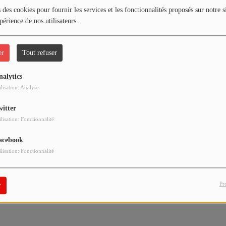
 des cookies pour fournir les services et les fonctionnalités proposés sur notre s
périence de nos utilisateurs.
er
Tout refuser
nalytics
ilisation: Analyse
witter
ilisation: Fonctionnalité
acebook
ilisation: Fonctionnalité
Pr
r