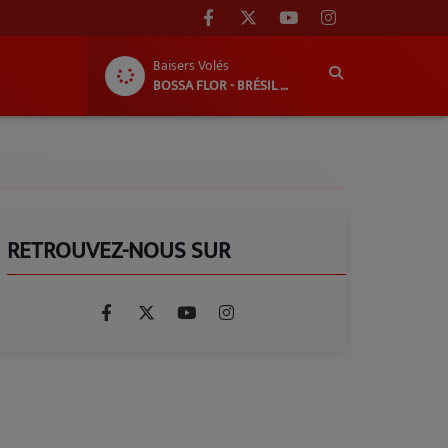
Baisers Volés
BOSSA FLOR - BRÉSIL EN BÉARN : DU 1ER AU 8 AOÛT 2026 !
RETROUVEZ-NOUS SUR