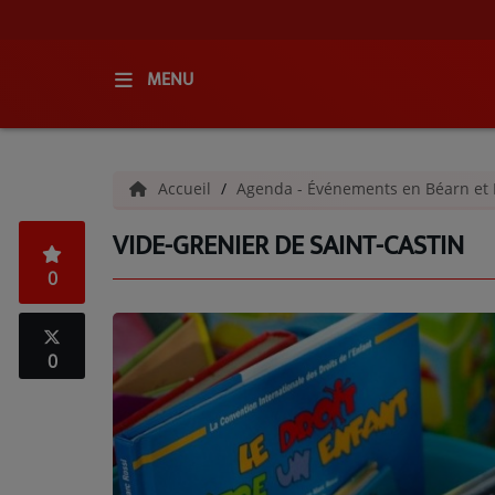
MENU
ACCUEIL
Accueil
Agenda - Événements en Béarn et 
RADIO
VIDE-GRENIER DE SAINT-CASTIN
QUI SOMMES-NOUS ?
0
L'ÉQUIPE
GRILLE DES PROGRAMMES
0
C'ÉTAIT QUOI CE TITRE ?
MÉDIAS