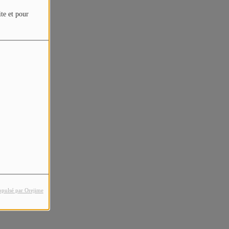
ite et pour
opulsé par Orejime