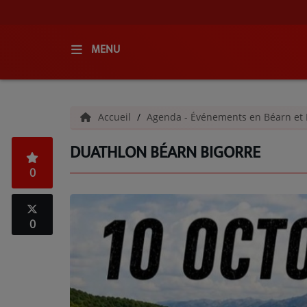
MENU
ACCUEIL
Accueil
Agenda - Événements en Béarn et 
RADIO
DUATHLON BÉARN BIGORRE
QUI SOMMES-NOUS ?
0
L'ÉQUIPE
GRILLE DES PROGRAMMES
0
C'ÉTAIT QUOI CE TITRE ?
MÉDIAS