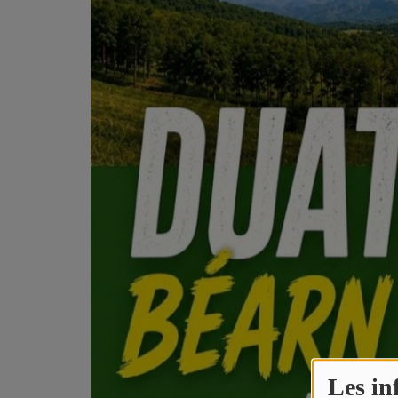
PODCASTS - SAISON 2026/2027
NOS PROGRAMMES COURTS
ARCHIVES - SAISONS PASSÉES
VOS ÉMISSIONS EN IMAGES
PHOTOS
ANNONCEURS & ESPACE PRO
VOTRE PUBLICITÉ SUR PONTACQ RADIO
LOCATION DE STUDIOS
ÉDUCATION AUX MÉDIAS ET À
L'INFORMATION
EN QUOI ÇA CONSISTE ?
Les in
ÉCOUTEZ LES PRODUCTIONS