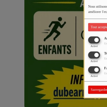
Nous utilisons
améliorer l'ex
PARTICIPEZ
JEUX CONCOURS
Tout accept
RECRUTEMENT
A
VENEZ DANS LE PUBLIC !
Ut
Activé
T
CRÉATIONS AUDIOVISUELLES
Ut
Activé
L'ŒIL DE L'OIE | PRÉSENTATION
F
Ut
VIDÉOS | L’ŒIL DE L'OIE
Activé
VIDÉOS | JEUX
Sauvegarde
PARTENAIRES