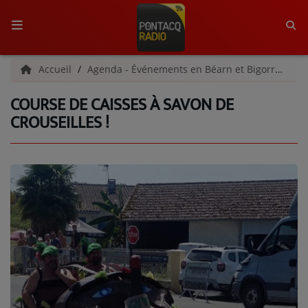
ACCUEIL
Accueil
Agenda - Événements en Béarn et Bigorre
Co
COURSE DE CAISSES À SAVON DE
RADIO
CROUSEILLES !
QUI SOMMES-NOUS ?
L'ÉQUIPE
GRILLE DES PROGRAMMES
C'ÉTAIT QUOI CE TITRE ?
MÉDIAS
PODCASTS - SAISON 2026/2027